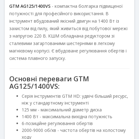
GTM AG125/1400VS
- компактна болгарка підвищеної
потужності для професійного використання. В
інструмент вбудований якісний двигун на 1400 Вт із
захистом від пилу, який живиться від побутової мережі
з напругою 220 В. КШМ обладнана редуктором зі
сталевими загартованими шестернями в легкому
магнієвому корпусі. Є вбудоване регулювання обертів і
система плавного запуску.
Основні переваги GTM
AG125/1400VS:
Серія інструментів GTM HD: удвічі більший ресурс,
ніж у стандартному інструменті
125 мм - максимальний діаметр диска
1400 Вт - максимальна вихідна потужність
6-позиційне регулювання обертів
2000-9000 об/хв - частота обертів на холостому
ходу