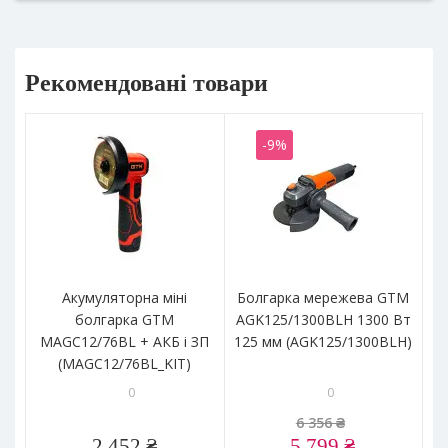
Рекомендовані товари
-9%
Акумуляторна міні
Болгарка мережева GTM
болгарка GTM
AGK125/1300BLH 1300 Вт
шл
MAGC12/76BL + АКБ і ЗП
125 мм (AGK125/1300BLH)
A
(MAGC12/76BL_KIT)
0
0
6 356 ₴
2 452 ₴
5 799 ₴