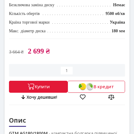
Безключова заміна диску
Немає
Кількість обертів
9500 об/хв
Країна торгової марки
Україна
Макс. діаметр диска
180 мм
2 699 ₴
3 664 ₴
В кредит
Купити
Хочу дешевше!
Опис
GTM AG180/1800M
- компактна болгарка підвищеної