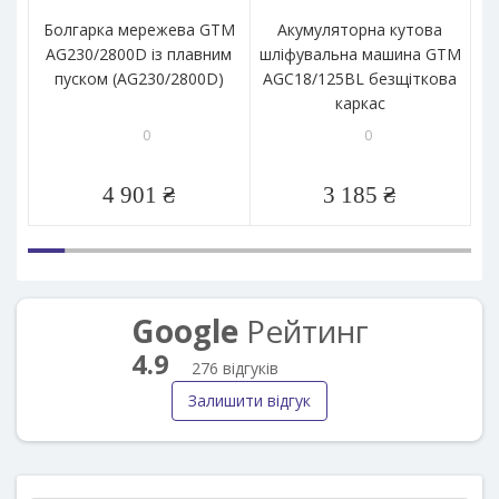
Болгарка мережева GTM
Акумуляторна кутова
Б
AG230/2800D із плавним
шліфувальна машина GTM
A
пуском (AG230/2800D)
AGC18/125BL безщіткова
1
каркас
0
0
4 901 ₴
3 185 ₴
Google
Рейтинг
4.9
276 відгуків
Залишити відгук