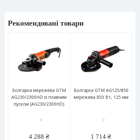
Рекомендовані товари
Болгарка мережева GTM
Болгарка GTM AG125/850
Б
AG230/2300HD із плавним
мережева 850 Вт, 125 мм
A
пуском (AG230/2300HD)
0
0
4 288 ₴
1 714 ₴