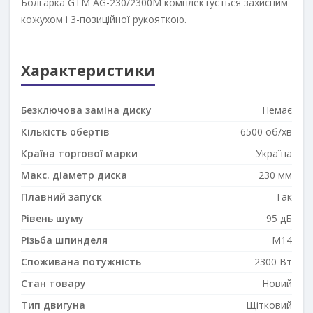
Болгарка GTM AG-230/2300M комплектується захисним
кожухом і 3-позиційної рукояткою.
Характеристики
Безключова заміна диску
Немає
Кількість обертів
6500 об/хв
Країна торгової марки
Україна
Макс. діаметр диска
230 мм
Плавний запуск
Так
Рівень шуму
95 дБ
Різьба шпинделя
M14
Споживана потужність
2300 Вт
Стан товару
Новий
Тип двигуна
Щітковий