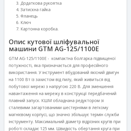
Додаткова рукоятка
Затискна гайка
Фланець
Ключ
Картонна коробка.
Опис кутової шліфувальної
машини GTM AG-125/1100E
GTM AG-125/1100E - компактна болгарка підвищеної
потужності, яка призначається для професійного
використання. У інструмент вбудований якісний двигун
на 1100 Вт із захистом від пилу, який живиться від
побутової мережі з напругою 220 В. Для зменшення
навантаження на мережу в конструкції передбачений
плавний запуск. КШМ обладнана редуктором зі
сталевими загартованими шестернями в легкому
магнієвому корпусі, що значно збільшує термін служби
інструменту. Максимальний діаметр відрізних кругів при
роботі складає 125 мм. Швидкість обертання круга при