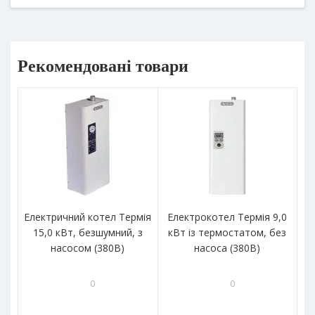
Рекомендовані товари
Електричний котел Термія
Електрокотел Термія 9,0
Ел
15,0 кВт, безшумний, з
кВт із термостатом, без
насосом (380В)
насоса (380В)
0
0