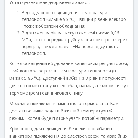
Устаткування має дворівневий захист:
Від надмірного підвищення температури
теплоносія (більше 95 °С) - вищий рівень електро-
і пожежобезпеки обладнання;
Від зниження рівня тиску в системі нижче 0,06
МПа, що попереджає руйнування пристрою через
перегрів, і вихід з ладу ТЕНа через відсутність
теплоносія.
Котел оснащений вбудованим капілярним регулятором,
який контролює рівень температури теплоносія (в
межах 5-85 °С). Доступний вибір 1 з 3 рівнів потужності,
для контролю стану котел обладнаний датчиком тиску і
термометром годинникового типу.
Можливе підключення кімнатного термостата. Вам
достатньо лише задати бажаний температурний
режим, і котел буде підтримувати потрібні параметри.
Крім цього, для підвищення безпеки передбачені
індикатори підключення до електромережі та аварійних