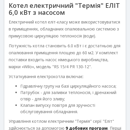
Котел електричний "Термія" ЕЛІТ
6,0 кВт з насосом
Електричний котел еліт-класу може використовуватися
в приміщеннях, обладнаних опалювальною системою з
примусовою циркуляцією теплоносія (води).
Потужність котла становить 6.0 кВт і є достатньою для
опалювання приміщення площею до 60 м2. У комплект
поставки входить насос німецького виробництва,
марки «Wilo», модель "RS 15/4 PR 130-12".
Устаткування електрокотла включає:
Гідравлічну групу на базі циркуляційного насоса;
Патрубок - для заливки теплоносія, і дренажний
отвір - для його зливу;
Клапан випуску повітря для зручності
обслуговування обладнання.
Управління котлом електричним "Термія" серії "Еліт"
здійснюється за допомогою
9 добових програм
. Перші