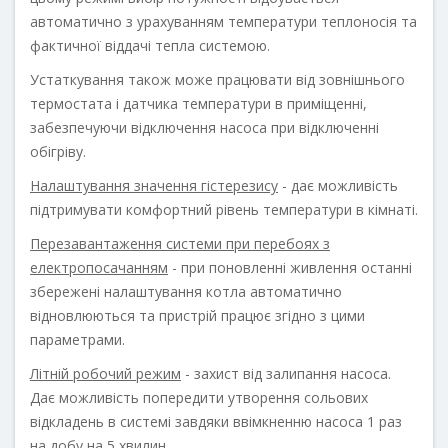
автоматично з урахуванням температури теплоносія та
фактичної віддачі тепла системою.
Устаткування також може працювати від зовнішнього
термостата і датчика температури в приміщенні,
забезпечуючи відключення насоса при відключенні
обігріву.
Налаштування значення гістерезису
- дає можливість
підтримувати комфортний рівень температури в кімнаті.
Перезавантаження системи при перебоях з
електропосачанням
- при поновленні живлення останні
збережені налаштування котла автоматично
відновлюються та пристрій працює згідно з цими
параметрами.
Літній робочий режим
- захист від залипання насоса.
Дає можливість попередити утворення сольових
відкладень в системі завдяки ввімкненню насоса 1 раз
на добу на 5 хвилин.