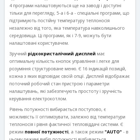
4 програми налаштовуються ще на заводі і доступні
тільки для перегляду, 5-а і 6-а - спеціальні програми, що
підтримують постійну температуру теплоносія
незалежно від того, яка температура навколишнього
середовища. Ці програми, як і 7-9, можуть бути
налаштовані користувачем.
Зручний
рідкокристалічний дисплей
має
оптимальну кількість кнопок управління і легке для
розуміння структуроване меню. Є 16 індикацій позицій,
кожна з яких відповідає своїй опції. Дисплей відображає
поточний робочий стан пристрою і параметри
налаштувань, які забезпечують простоту і зручність
керування електрокотлом.
Рівень потужності вибирається поступово, є
можливість її оптимізувати, залежно від температури
теплоносія і рівня фактичної тепловіддачі системи. Є
режим
повної потужності
, а також режим
"AUTO"
- в
цьому режимі вибір потужності відбувається