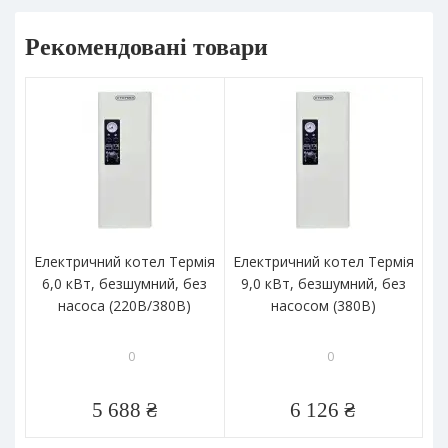
Рекомендовані товари
Електричний котел Термія
Електричний котел Термія
Ел
6,0 кВт, безшумний, без
9,0 кВт, безшумний, без
к
насоса (220В/380В)
насосом (380В)
0
0
5 688 ₴
6 126 ₴