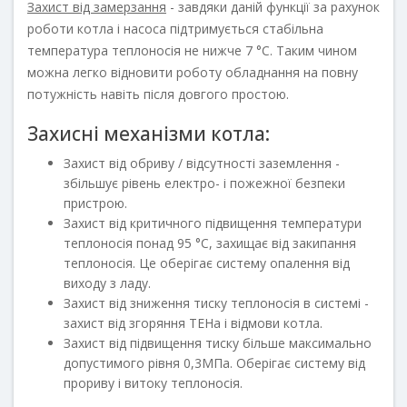
Захист від замерзання
- завдяки даній функції за рахунок
роботи котла і насоса підтримується стабільна
температура теплоносія не нижче 7 °С. Таким чином
можна легко відновити роботу обладнання на повну
потужність навіть після довгого простою.
Захисні механізми котла:
Захист від обриву / відсутності заземлення -
збільшує рівень електро- і пожежної безпеки
пристрою.
Захист від критичного підвищення температури
теплоносія понад 95 °С, захищає від закипання
теплоносія. Це оберігає систему опалення від
виходу з ладу.
Захист від зниження тиску теплоносія в системі -
захист від згоряння ТЕНа і відмови котла.
Захист від підвищення тиску більше максимально
допустимого рівня 0,3МПа. Оберігає систему від
прориву і витоку теплоносія.