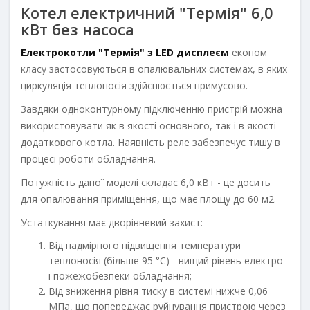
Котел електричний "Термія" 6,0
кВт без насоса
Електрокотли "Термія" з LED дисплеєм
економ
класу застосовуються в опалювальних системах, в яких
циркуляція теплоносія здійснюється примусово.
Завдяки одноконтурному підключенню пристрій можна
використовувати як в якості основного, так і в якості
додаткового котла. Наявність реле забезпечує тишу в
процесі роботи обладнання.
Потужність даної моделі складає 6,0 кВт - це досить
для опалювання приміщення, що має площу до 60 м2.
Устаткування має дворівневий захист:
Від надмірного підвищення температури
теплоносія (більше 95 °С) - вищий рівень електро-
і пожежобезпеки обладнання;
Від зниження рівня тиску в системі нижче 0,06
МПа, що попереджає руйнування пристрою через