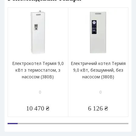
Електрокотел Термія 9,0
Електричний котел Термія
Ел
кВт з термостатом, з
9,0 кВт, безшумний, без
насосом (380В)
насосом (380В)
0
0
10 470 ₴
6 126 ₴