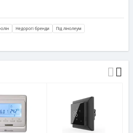
ролін
Недорогі бренди
Під лінолеум