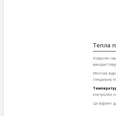
Тепла п
Ковролін сам
використовую
Монтаж відно
спеціальну п
Температур
контролює на
Це варіант д