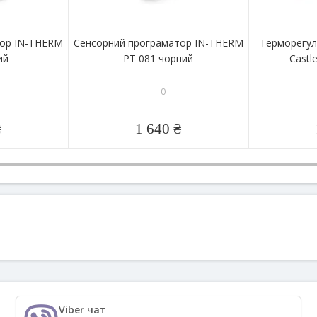
тор IN-THERM
Сенсорний програматор IN-THERM
Терморегул
ий
PT 081 чорний
Castl
0
₴
1 640 ₴
Viber чат