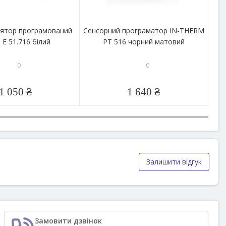
ятор програмований
Сенсорний програматор IN-THERM
Сен
e Е 51.716 білий
PT 516 чорний матовий
0
0
1 050 ₴
1 640 ₴
Залишити відгук
Замовити дзвінок