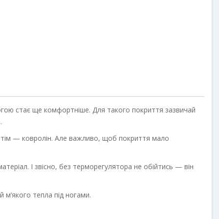
Купити
Купити
длогою стає ще комфортніше. Для такого покриття зазвичай
.
отім — ковролін. Але важливо, щоб покриття мало
атеріал. І звісно, без терморегулятора не обійтись — він
й м’якого тепла під ногами.