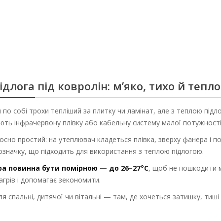
Купити
Купити
ідлога під ковролін: м’яко, тихо й тепло
 по собі трохи тепліший за плитку чи ламінат, але з теплою пі
ть інфрачервону плівку або кабельну систему малої потужності
сно простий: на утеплювач кладеться плівка, зверху фанера і п
означку, що підходить для використання з теплою підлогою.
а повинна бути помірною — до 26–27°C
, щоб не пошкодити м
грів і допомагає зекономити.
ля спальні, дитячої чи вітальні — там, де хочеться затишку, тиші 