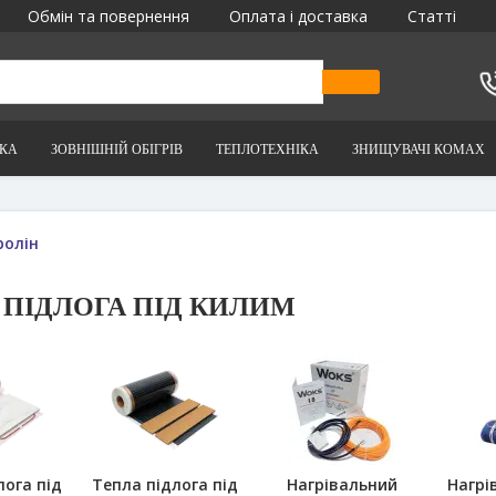
Обмін та повернення
Оплата і доставка
Статті
ІКА
ЗОВНІШНІЙ ОБІГРІВ
ТЕПЛОТЕХНІКА
ЗНИЩУВАЧІ КОМАХ
ролін
 ПІДЛОГА ПІД КИЛИМ
лога під
Тепла підлога під
Нагрівальний
Нагрі