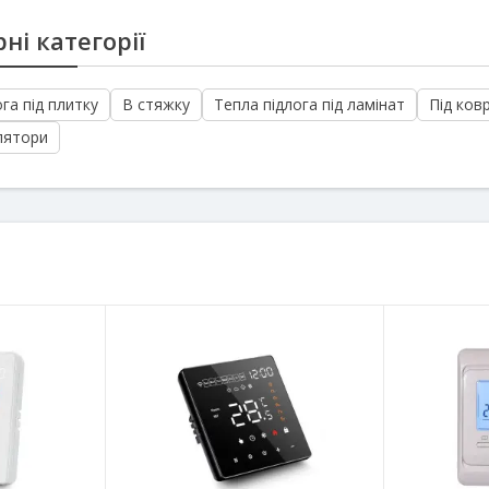
ні категорії
га під плитку
В стяжку
Тепла підлога під ламінат
Під ков
лятори