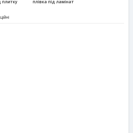
д плитку
плівка під ламінат
ційні
Хіт
мінієві мати IN-THERM
Інфрачервона тепла підлога
вденна Корея) 150 Вт/м²
Enerpia 220 Вт/м² (ширина 80
під ламінат
см) під ламінат
0
0
1 225 ₴/м²
400 ₴/мп
від