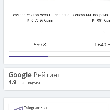
Терморегулятор механічний Castle
Сенсорний програма
RTC 70.26 білий
PT 081 біл
0
0
550 ₴
1 640 
Google
Рейтинг
4.9
283 відгуки
Telegram чат