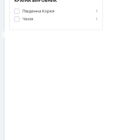
КРАЇНА ВИРОБНИК
Південна Корея
7
Чехія
1
Інфрачерво
Enerpia 2
100 см
45