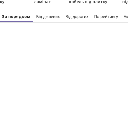
ку
ламінат
кабель під плитку
пі
За порядком
Від дешевих
Від дорогих
По рейтингу
Ак
плівкової теплої
Інфрачервона тепла підлога
Алю
 220 Вт/м² під
Enerpia 220 Вт/м² (ширина 50
(Пі
+ програматор
см) під ламінат
1
0
850 ₴
275 ₴/мп
765 ₴/м²