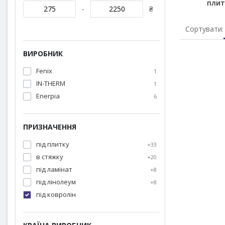
плит
-
₴
Сортувати:
ВИРОБНИК
-10%
Fenix
1
IN-THERM
1
Enerpia
6
ПРИЗНАЧЕННЯ
під плитку
+33
в стяжку
+20
Комплект 
підлоги
під ламінат
+8
ламінат 
під лінолеум
+8
під ковролін
від