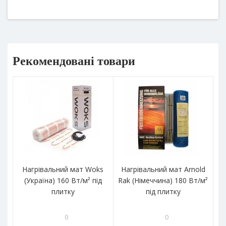
Рекомендовані товари
Нагрівальний мат Woks
Нагрівальний мат Arnold
(Україна) 160 Вт/м² під
Rak (Німеччина) 180 Вт/м²
(Ч
плитку
під плитку
0
0