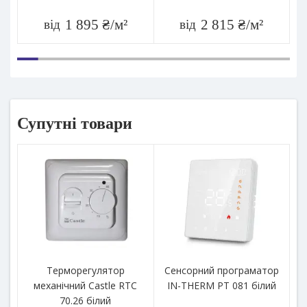
1 895 ₴/м²
2 815 ₴/м²
від
від
Супутні товари
Терморегулятор
Сенсорний програматор
С
механічний Castle RTC
IN-THERM PT 081 білий
I
70.26 білий