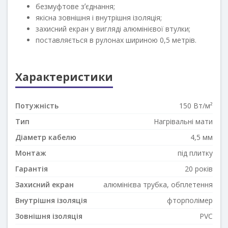
безмуфтове зʼєднання;
якісна зовнішня і внутрішня ізоляція;
захисний екран у вигляді алюмінієвої втулки;
поставляється в рулонах шириною 0,5 метрів.
Характеристики
Потужність
150 Вт/м²
Тип
Нагрівальні мати
Діаметр кабелю
4,5 мм
Монтаж
під плитку
Гарантія
20 років
Захисний екран
алюмінієва трубка, обплетення
Внутрішня ізоляція
фторполімер
Зовнішня ізоляція
PVC