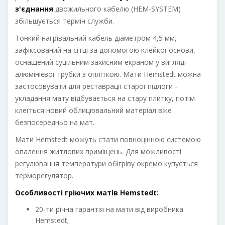
з'єднання
двожильного кабелю (HEM-SYSTEM)
збільшується термін служби.
Тонкий нагрівальний кабель діаметром 4,5 мм,
зафіксований на сітці за допомогою клейкої основи,
оснащений суцільним захисним екраном у вигляді
алюмінієвої трубки з опліткою. Мати Hemstedt можна
застосовувати для реставрації старої підлоги -
укладання мату відбувається на стару плитку, потім
клеїться новий облицювальний матеріал вже
безпосередньо на мат.
Мати Hemstedt можуть стати повноцінною системою
опалення житлових приміщень. Для можливості
регулювання температури обігріву окремо купується
терморегулятор.
Особливості гріючих матів Hemstedt:
20-ти річна гарантія на мати від виробника
Hemstedt;