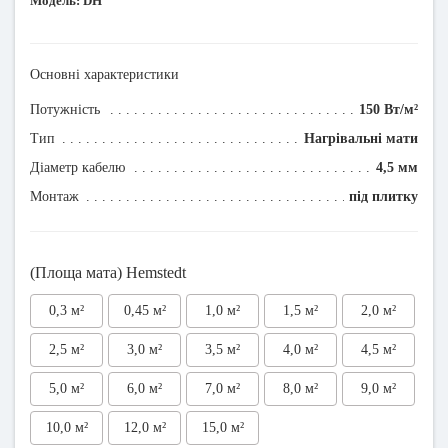
Модель:
DH
Основні характеристики
Потужність
150 Вт/м²
Тип
Нагрівальні мати
Діаметр кабелю
4,5 мм
Монтаж
під плитку
(Площа мата) Hemstedt
0,3 м²
0,45 м²
1,0 м²
1,5 м²
2,0 м²
2,5 м²
3,0 м²
3,5 м²
4,0 м²
4,5 м²
5,0 м²
6,0 м²
7,0 м²
8,0 м²
9,0 м²
10,0 м²
12,0 м²
15,0 м²