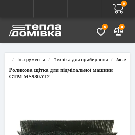
0
Про товар
Характеристики
Питання - Відповідь (
0
0
Інструменти
Техніка для прибирання
Аксесуа
Роликова щітка для підмітальної машини
GTM MS980AT2