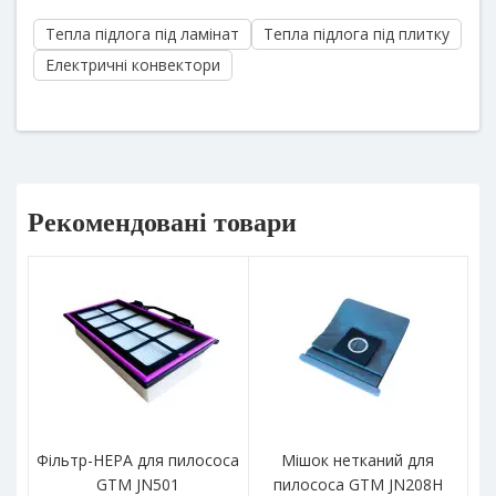
Тепла підлога під ламінат
Тепла підлога під плитку
Електричні конвектори
Рекомендовані товари
Фільтр-HEPA для пилососа
Мішок нетканий для
Ко
GTM JN501
пилососа GTM JN208H
п