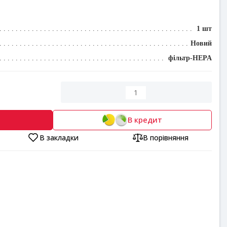
1 шт
Новий
фільтр-HEPA
В кредит
В закладки
В порівняння