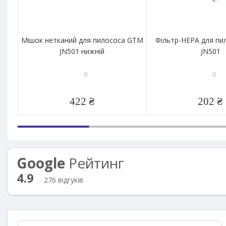
Мішок нетканий для пилососа GTM
Фільтр-HEPA для п
JN501 нижній
JN501
0
0
422 ₴
202 ₴
Google
Рейтинг
4.9
276 відгуків