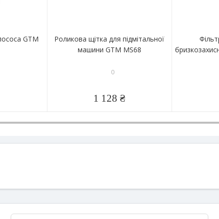
илососа GTM
Роликова щітка для підмітальної
Фільт
машини GTM MS68
бризкозахис
0
1 128 ₴