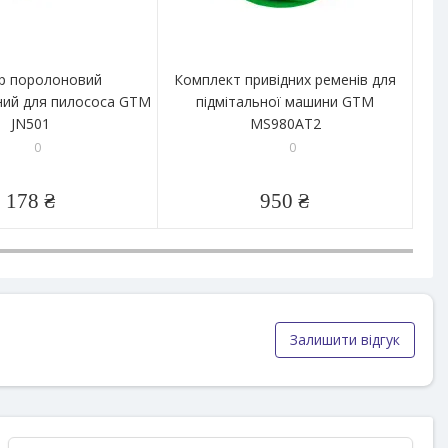
р поролоновий
Комплект привідних ременів для
Ко
ний для пилососа GTM
підмітальної машини GTM
пі
JN501
MS980AT2
0
0
178 ₴
950 ₴
Залишити відгук