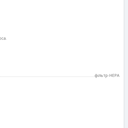
оса.
фільтр-HEPA