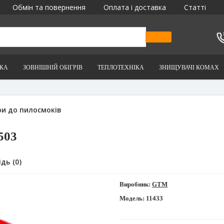
Обмін та повернення
Оплата і доставка
Статті
ІКА
ЗОВНІШНІЙ ОБІГРІВ
ТЕПЛОТЕХНІКА
ЗНИЩУВАЧІ КОМАХ
ри до пилосмоків
503
дь (0)
Виробник:
GTM
Модель:
11433