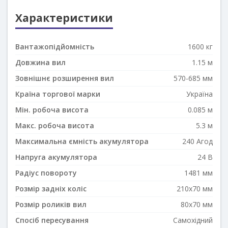
Характеристики
Вантажопідйомність
1600 кг
Довжина вил
1.15 м
Зовнішнє розширення вил
570-685 мм
Країна торгової марки
Україна
Мін. робоча висота
0.085 м
Макс. робоча висота
5.3 м
Максимальна ємність акумулятора
240 Агод
Напруга акумулятора
24 В
Радіус повороту
1481 мм
Розмір задніх коліс
210x70 мм
Розмір роликів вил
80х70 мм
Спосіб пересування
Самохідний