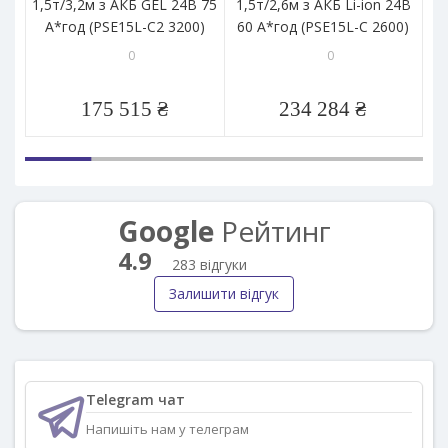
1,5т/3,2м з АКБ GEL 24В 75
1,5т/2,6м з АКБ Li-ion 24В
А*год (PSE15L-C2 3200)
60 А*год (PSE15L-C 2600)
0
0
175 515 ₴
234 284 ₴
Google
Рейтинг
4.9
283 відгуки
Залишити відгук
Telegram чат
Напишіть нам у телеграм