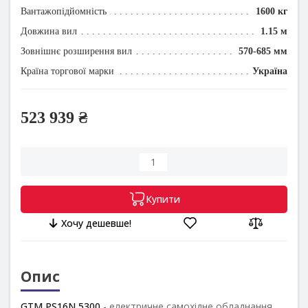
Вантажопідйомність
1600 кг
Довжина вил
1.15 м
Зовнішнє розширення вил
570-685 мм
Країна торгової марки
Україна
523 939 ₴
Купити
Хочу дешевше!
Опис
GTM
PS16N 5300
- електричне самохідне обладнання