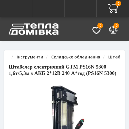
0
Про товар
Характеристики
Питання - Відповідь (
0
0
Інструменти
Складське обладнання
Штабеле
Штабелер електричний GTM PS16N 5300
1,6т/5,3м з АКБ 2*12В 240 А*год (PS16N 5300)