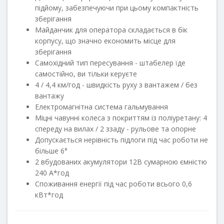
підйому, забезпечуючи при цьому компактність
зберігання
Майданчик для оператора складається в бік
корпусу, що значно економить місце для
зберігання
Самохідний тип пересування - штабелер їде
самостійно, ви тільки керуєте
4 / 4,4 км/год - швидкість руху з вантажем / без
вантажу
Електромагнітна система гальмування
Міцні чавунні колеса з покриттям із поліуретану: 4
спереду на вилах / 2 ззаду - рульове та опорне
Допускається нерівність підлоги під час роботи не
більше 6°
2 вбудованих акумулятори 12В сумарною ємністю
240 А*год
Споживання енергії під час роботи всього 0,6
кВт*год