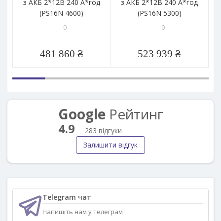
з АКБ 2*12В 240 А*год
з АКБ 2*12В 240 А*год
1,
(PS16N 4600)
(PS16N 5300)
0
0
481 860 ₴
523 939 ₴
Google
Рейтинг
4.9
283 відгуки
Залишити відгук
Telegram чат
Напишіть нам у телеграм