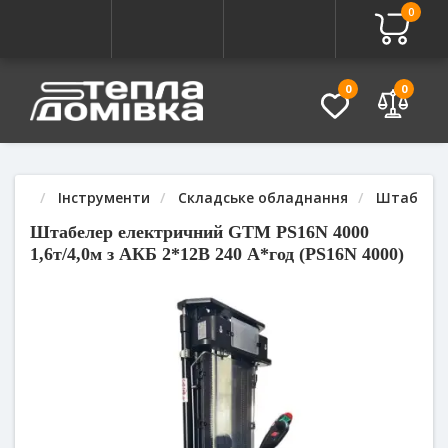
0
Про товар
Характеристики
Питання - Відповідь (
0
0
Інструменти
Складське обладнання
Штабеле
Штабелер електричний GTM PS16N 4000
1,6т/4,0м з АКБ 2*12В 240 А*год (PS16N 4000)