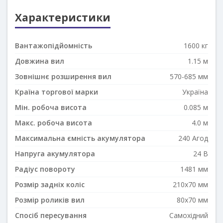
Характеристики
Вантажопідйомність
1600 кг
Довжина вил
1.15 м
Зовнішнє розширення вил
570-685 мм
Країна торгової марки
Україна
Мін. робоча висота
0.085 м
Макс. робоча висота
4.0 м
Максимальна ємність акумулятора
240 Агод
Напруга акумулятора
24 В
Радіус повороту
1481 мм
Розмір задніх коліс
210x70 мм
Розмір роликів вил
80х70 мм
Спосіб пересування
Самохідний