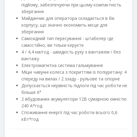
підйому, забезпечуючи при цьому компактність
зберігання
Майданчик для оператора складається в бік
корпусу, що значно економить місце для
зберігання
Самохідний тип пересування - штабелер їде
самостійно, ви тільки керуєте
4 / 4,4 км/год - швидкість руху з вантажем / без
вантажу
Електромагнітна система гальмування
Міцні чавунні колеса з покриттям із поліуретану: 4
спереду на вилах / 2 ззаду - рульове та опорне
Допускається нерівність підлоги під час роботи не
більше 6°
2 вбудованих акумулятори 12В сумарною ємністю
240 А*год
Споживання енергії під час роботи всього 0,6
кВт*год