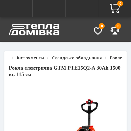
0
Про товар
Характеристики
Питання - Відповідь (
0
0
Інструменти
Складське обладнання
Рокли
Рокла електрична GTM PTE15Q2-A 30Ah 1500
кг, 115 см