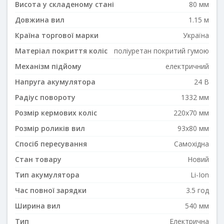
Висота у складеному стані
80 мм
Довжина вил
1.15 м
Країна торгової марки
Україна
Матеріал покриття коліс
поліуретан покритий гумою
Механізм підйому
електричний
Напруга акумулятора
24 В
Радіус повороту
1332 мм
Розмір кермових коліс
220x70 мм
Розмір роликів вил
93x80 мм
Спосіб пересування
Самохідна
Стан товару
Новий
Тип акумулятора
Li-Ion
Час повної зарядки
3.5 год
Ширина вил
540 мм
Тип
Електрична