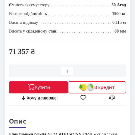
Ємність аккумулятору
30 Агод
Вантажопідйомність
1500 кг
Висота підйому
0.115 м
Висота у складеному стані
80 мм
71 357 ₴
В кредит
Купити
Хочу дешевше!
Опис
Електрична рокла GTM PTE15Q2-A 30Ah –
складське