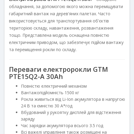
обладнання, за допомогою якого можна переміщувати
габаритний вантаж на дерев'яних палетах. Часто
використовується для транспортування об'єктів
територією складу, навантаження, розвантаження
тощо. Представлена модель оснащена повністю
електричним приводом, що забезпечує підйом вантажу
та переміщення рокли по складу.
Переваги електророкли
GTM
PTE15Q2-A 30Ah
Повністю електричний механізм
Вантажопідйомність 1500 кг
Рокла живиться від Li-Ion акумулятора в напругою
24 В та ємністю 30 А*год
Вбудований у рукоятку дисплей для відстеження
заряду
Час зарядки акумулятора всього 3.5 год
Всі важелі управління також розміщені на