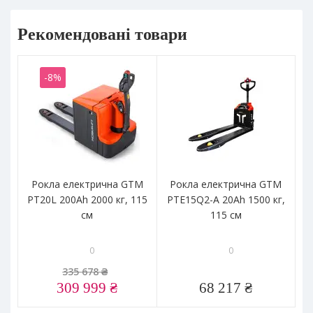
Рекомендовані товари
-8%
Рокла електрична GTM
Рокла електрична GTM
Г
PT20L 200Ah 2000 кг, 115
PTE15Q2-A 20Ah 1500 кг,
см
115 см
0
0
335 678 ₴
309 999 ₴
68 217 ₴