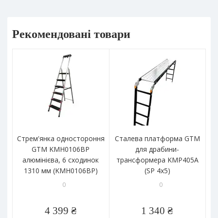
Рекомендовані товари
Стрем'янка одностороння
Сталева платформа GTM
Др
GTM KMH0106BP
для драбини-
алюмінієва, 6 сходинок
трансформера KMP405A
1310 мм (KMH0106BP)
(SP 4x5)
0
0
4 399 ₴
1 340 ₴