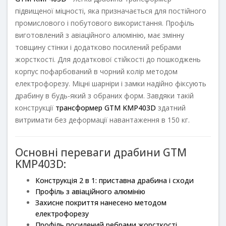
підвищеної міцності, яка призначається для постійного
промислового і побутового використання. Профіль
виготовлений з авіаційного алюмінію, має змінну
товщину стінки і додатково посилений ребрами
жорсткості. Для додаткової стійкості до пошкоджень
корпус пофарбований в чорний колір методом
електрофорезу. Міцні шарніри і замки надійно фіксують
драбину в будь-який з обраних форм. Завдяки такій
конструкції
трансформер GTM KMP403D
здатний
витримати без деформації навантаження в 150 кг.
Основні переваги драбини GTM
KMP403D:
Конструкція 2 в 1: приставна драбина і сходи
Профіль з авіаційного алюмінію
Захисне покриття нанесено методом
електрофорезу
Профіль посилений ребрами жорсткості