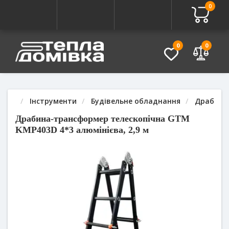
0
Про товар
Характеристики
Питання - Відповідь (
0
0
Інструменти
Будівельне обладнання
Драбини,
Драбина-трансформер телескопічна GTM
KMP403D 4*3 алюмінієва, 2,9 м