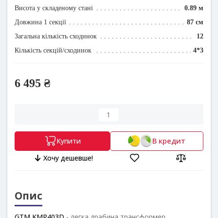
Висота у складеному стані
0.89 м
Довжина 1 секції
87 см
Загальна кількість сходинок
12
Кількість секцій/сходинок
4*3
6 495 ₴
В кредит
Купити
Хочу дешевше!
Опис
GTM KMP403D
- легка драбина трансформер