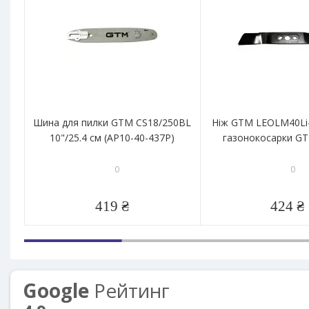
Шина для пилки GTM CS18/250BL
Ніж GTM LEOLM40Li-
10"/25.4 см (AP10-40-437P)
газонокосарки G
0
0
419 ₴
424 ₴
Google
Рейтинг