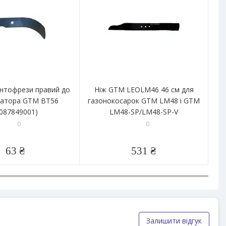
унтофрези правий до
Ніж GTM LEOLM46 46 см для
Ні
ватора GTM BT56
газонокосарок GTM LM48 і GTM
1087849001)
LM48-SP/LM48-SP-V
0
0
63 ₴
531 ₴
Залишити відгук