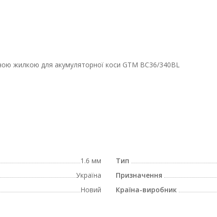
ною жилкою для акумуляторної коси GTM BC36/340BL
1.6 мм
Тип
Україна
Призначення
Новий
Країна-виробник