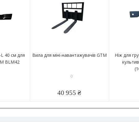
L 40 см для
Вила для міні-навантажувачів GTM
Ніж для гр
TM BLM42
культи
(
0
40 955 ₴