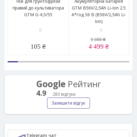
Ніж для грунтофрези
Акумуляторна батарея
правий до культиватора
GTM B56V/2,5Ah Li-Ion 2.5
GTM G-4,5/55
А*год 56 В (B56V/2,5Ah Li-
Ion)
0
0
5 088 ₴
105 ₴
4 499 ₴
Google
Рейтинг
4.9
283 відгуки
Залишити відгук
Telegram чат