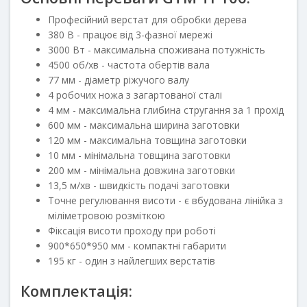
Професійний верстат для обробки дерева
380 В - працює від 3-фазної мережі
3000 Вт - максимальна споживана потужність
4500 об/хв - частота обертів вала
77 мм - діаметр ріжучого валу
4 робочих ножа з загартованої сталі
4 мм - максимальна глибина стругання за 1 прохід
600 мм - максимальна ширина заготовки
120 мм - максимальна товщина заготовки
10 мм - мінімальна товщина заготовки
200 мм - мінімальна довжина заготовки
13,5 м/хв - швидкість подачі заготовки
Точне регулювання висоти - є вбудована лінійка з
міліметровою розміткою
Фіксація висоти проходу при роботі
900*650*950 мм - компактні габарити
195 кг - один з найлегших верстатів
Комплектація: