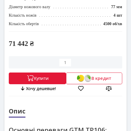
Діаметр ножового валу
77 мм
Кількість ножів
4 шт
Кількість обертів
4500 об/хв
71 442 ₴
В кредит
Купити
Хочу дешевше!
Опис
Основні переваги GTM TP106: