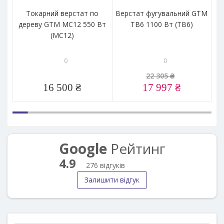
Токарний верстат по
Верстат фугувальний GTM
С
дереву GTM MC12 550 Вт
TB6 1100 Вт (TB6)
GT
(MC12)
0
0
22 305 ₴
16 500 ₴
17 997 ₴
Google
Рейтинг
4.9
276 відгуків
Залишити відгук