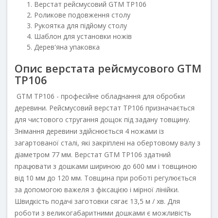
Верстат рейсмусовий GTM TP106
Роликове подовження столу
Рукоятка для підйому столу
Шаблон для установки ножів
Дерев'яна упаковка
Опис верстата рейсмусового GTM
TP106
GTM TP106 - професійне обладнання для обробки
деревини. Рейсмусовий верстат TP106 призначається
для чистового стругання дощок під задану товщину.
Знімання деревини здійснюється 4 ножами із
загартованої сталі, які закріплені на обертовому валу з
діаметром 77 мм. Верстат GTM TP106 здатний
працювати з дошками шириною до 600 мм і товщиною
від 10 мм до 120 мм. Товщина при роботі регулюється
за допомогою важеля з фіксацією і мірної лінійки.
Швидкість подачі заготовки сягає 13,5 м / хв. Для
роботи з великогабаритними дошками є можливість