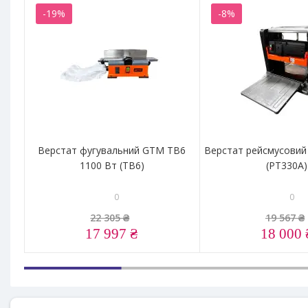
-19%
-8%
Верстат фугувальний GTM TB6
Верстат рейсмусови
1100 Вт (TB6)
(PT330A)
0
0
22 305 ₴
19 567 ₴
17 997 ₴
18 000 