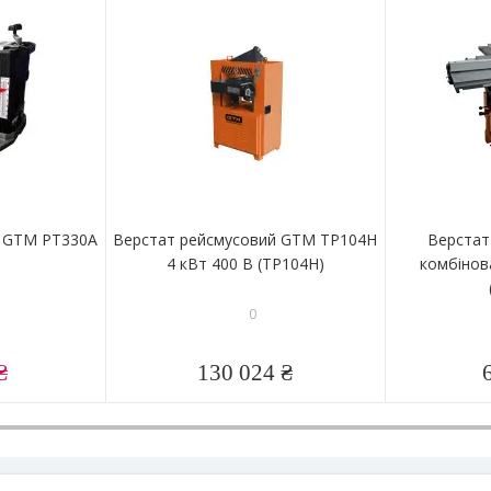
й GTM PT330A
Верстат рейсмусовий GTM TP104H
Верстат
4 кВт 400 В (TP104H)
комбіно
0
₴
130 024 ₴