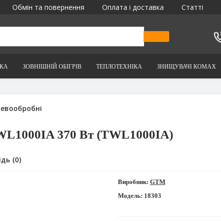
Обмін та повернення
Оплата і доставка
Статті
ІКА
ЗОВНІШНІЙ ОБІГРІВ
ТЕПЛОТЕХНІКА
ЗНИЩУВАЧІ КОМАХ
ревообробні
WL1000IA 370 Вт (TWL1000IA)
дь (0)
Виробник:
GTM
Модель:
18303