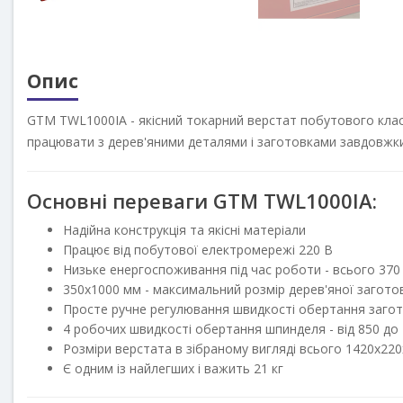
Опис
GTM TWL1000IA - якісний токарний верстат побутового класу
працювати з дерев'яними деталями і заготовками завдовжки
Основні переваги GTM TWL1000IA:
Надійна конструкція та якісні матеріали
Працює від побутової електромережі 220 В
Низьке енергоспоживання під час роботи - всього 370
350х1000 мм - максимальний розмір дерев'яної загото
Просте ручне регулювання швидкості обертання заго
4 робочих швидкості обертання шпинделя - від 850 до
Розміри верстата в зібраному вигляді всього 1420х22
Є одним із найлегших і важить 21 кг