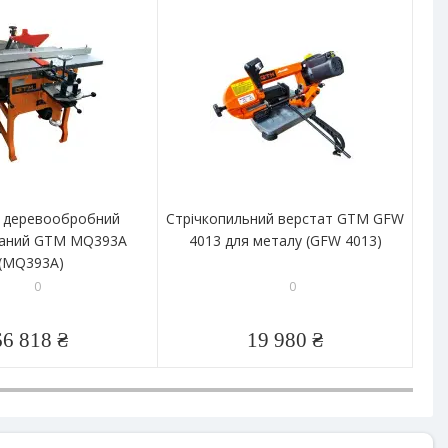
-
 деревообробний
Стрічкопильний верстат GTM GFW
В
ваний GTM MQ393A
4013 для металу (GFW 4013)
(MQ393A)
0
0
66 818 ₴
19 980 ₴