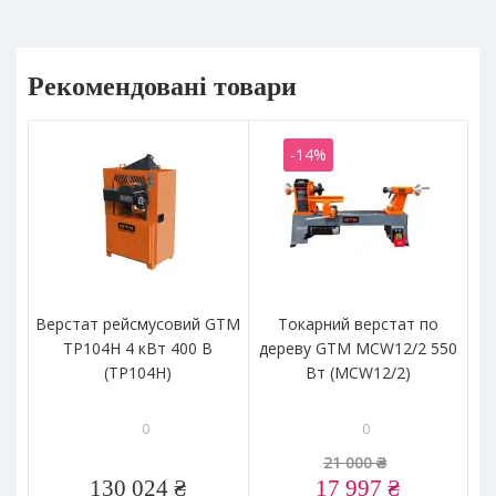
Рекомендовані товари
-14%
Верстат рейсмусовий GTM
Токарний верстат по
TP104H 4 кВт 400 В
дереву GTM MCW12/2 550
(TP104H)
Вт (MCW12/2)
0
0
21 000 ₴
130 024 ₴
17 997 ₴