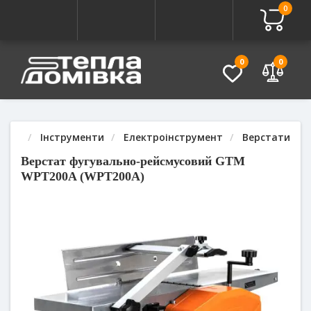
0
Про товар
Характеристики
Питання - Відповідь (
0
0
Інструменти
Електроінструмент
Верстати де
Верстат фугувально-рейсмусовий GTM
WPT200A (WPT200A)