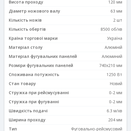
Висота проходу
120 мм
Діаметр ножового валу
63 мм
Кількість ножів
2 шт
Кількість обертів
8500 об/хв
Країна торгової марки
Україна
Матеріал столу
Алюміній
Матеріал фугувальних панелей
Алюминий
Розміри фугувальних панелей
740x210 мм
Споживана потужність
1250 Вт
Стан товару
Новий
Стружка при рейсмусуванні
0-2 мм
Стружка при фугуванні
0-2 мм
Швидкість подачі
6.3 м/хв
Ширина проходу
204 мм
Тип
Фуговально-рейсмусовий