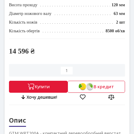
Висота проходу
120 мм
Діаметр ножового валу
63 мм
Кількість ножів
2 шт
Кількість обертів
8500 об/хв
14 596 ₴
В кредит
Купити
Хочу дешевше!
Опис
GTM WPT200A - компактний деревообробний верстат