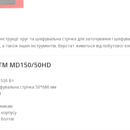
трукції: круг та шліфувальна стрічка для заточування і шліфування 
нтів. Верстат живиться від побутової електромережі 220 В і спожива
M MD150/50HD
0 Вт
увальна стрічка 50*686 мм
никам
корпусу
лтів