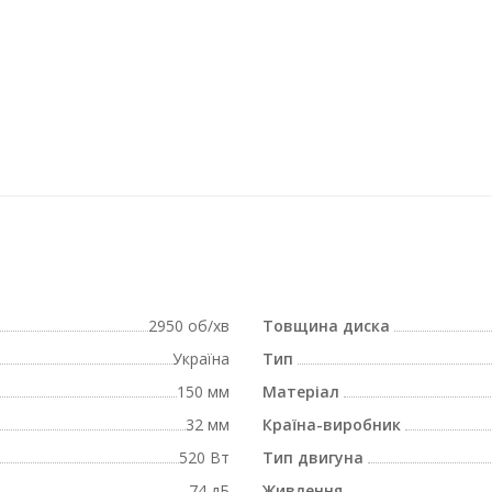
2950 об/хв
Товщина диска
Україна
Тип
150 мм
Матеріал
32 мм
Країна-виробник
520 Вт
Тип двигуна
74 дБ
Живлення