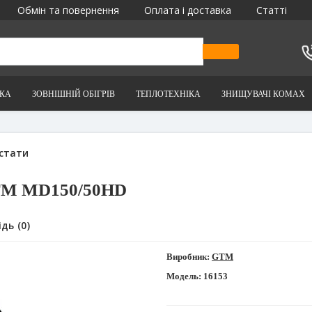
Обмін та повернення
Оплата і доставка
Статті
ІКА
ЗОВНІШНІЙ ОБІГРІВ
ТЕПЛОТЕХНІКА
ЗНИЩУВАЧІ КОМАХ
ати
GTM MD150/50HD
 (0)
Виробник:
GTM
Модель:
16153