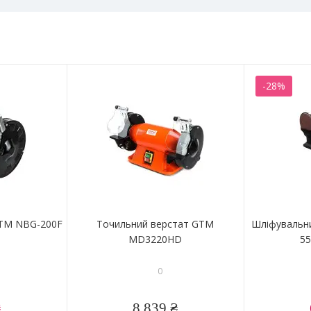
-28%
GTM NBG-200F
Точильний верстат GTM MD3220HD
Шліфувальн
55
0
₴
8 839 ₴