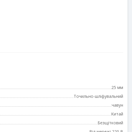
25 мм
Точильно-шліфувальний
чавун
Китай
Безщітковий
Від мережі 220 В