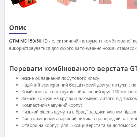
Опис
GTM
MD150/50HD
- електричний інструмент комбінованої конс
для сухого заточування ножів, стамесок, а також інших інструме
Переваги комбінованого верстата GT
Якісне обладнання побутового класу
Надійний асинхронний безщітковий двигун потужністю 52
Комбінована конструкція: абразивний круг 150 мм і шліф
Захисні кожухи на кругах із алюмінію, литого під тиском
Компактний чавунний корпус
Низький рівень шуму та вібрації завдяки якісним підшип
Пилозахищений аварійний вимикач на передній частині 
Отвори на корпусі для фіксації верстата за допомогою бо