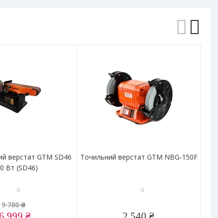
-
ий верстат GTM SD46
Точильний верстат GTM NBG-150F
То
0 Вт (SD46)
0
0
9 780 ₴
6 999 ₴
2 540 ₴