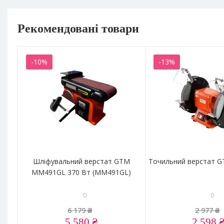
Рекомендовані товари
-10%
-13%
Шліфувальний верстат GTM
Точильний верстат 
MM491GL 370 Вт (MM491GL)
0
0
6 179 ₴
2 977 ₴
5 580 ₴
2 598 