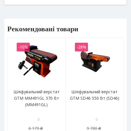
Рекомендовані товари
-10%
-28%
Шліфувальний верстат
Шліфувальний верстат
Т
GTM MM491GL 370 Вт
GTM SD46 550 Вт (SD46)
(MM491GL)
0
0
6 179 ₴
9 780 ₴