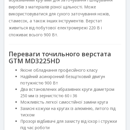
виробів з матеріалів різної щільності. Може
використовуватися для сухого заточування ножів,
стамесок, а також інших інструментів. Верстат
живиться від побутової електромережі 220 В і
споживає всього 900 Вт.
Переваги точильного верстата
GTM MD3225HD
Якісне обладнання професійного класу
Надійний асинхронний безщітковий двигун
потужністю 900 Вт
Два встановлених абразивних круги діаметром
250 мм із зернистістю 60 і 36
Можливість легкої самостійної заміни круга
Захисні кожухи на кругах із алюмінію, литого під
тиском
Прозорі відбивачі для захисту від іскор і стружки
під час роботи