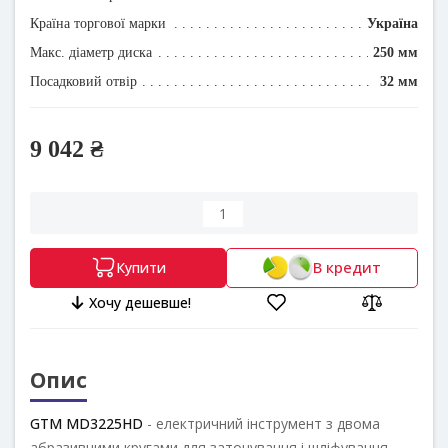
Країна торгової марки
Україна
Макс. діаметр диска
250 мм
Посадковий отвір
32 мм
9 042 ₴
В кредит
Купити
Хочу дешевше!
Опис
GTM
MD3225HD
- електричний інструмент з двома
абразивними кругами для заточування і шліфування