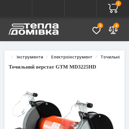
0
Про товар
Характеристики
Питання - Відповідь (
0
0
Інструменти
Електроінструмент
Точильні вер
Точильний верстат GTM MD3225HD