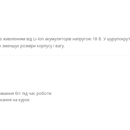
 живленням від Li-Ion акумуляторів напругою 18 В. У шурупокру
 зменшує розміри корпусу і вагу.
имання біт під час роботи
кання на курок