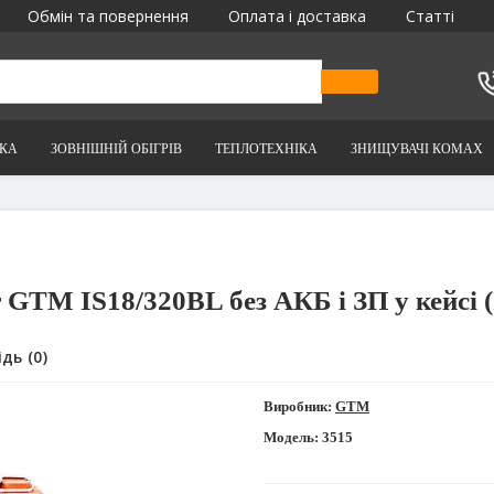
Обмін та повернення
Оплата і доставка
Статті
ІКА
ЗОВНІШНІЙ ОБІГРІВ
ТЕПЛОТЕХНІКА
ЗНИЩУВАЧІ КОМАХ
 GTM IS18/320BL без АКБ і ЗП у кейс
дь (0)
Виробник:
GTM
Модель:
3515