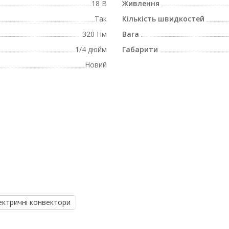
18 В
Живлення
Так
Кількість швидкостей
320 Нм
Вага
1/4 дюйм
Габарити
Новий
ектричні конвектори