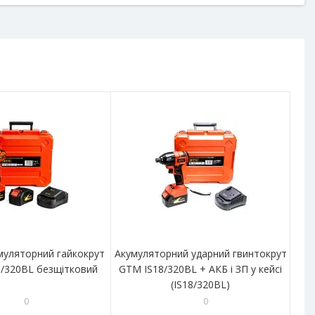
муляторний гайкокрут
Акумуляторний ударний гвинтокрут
/320BL безщітковий
GTM IS18/320BL + АКБ і ЗП у кейсі
(IS18/320BL)
0
0