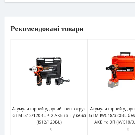
Рекомендовані товари
Акумуляторний ударний гвинтокрут
Акумуляторний ударн
GTM IS12/120BL + 2 АКБ і ЗП у кейсі
GTM IWC18/320BL без
(IS12/120BL)
АКБ та ЗП (IWC18/
TOOL)
0
0