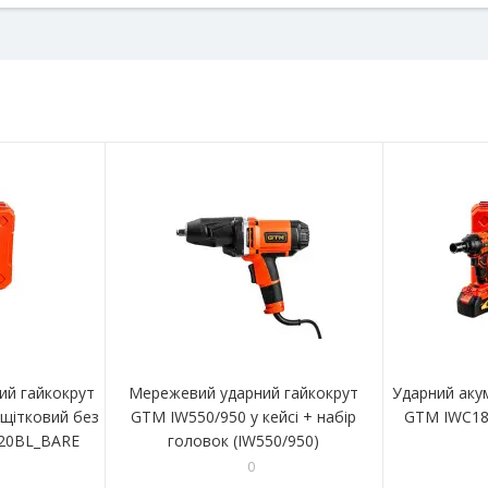
ий гайкокрут
Мережевий ударний гайкокрут
Ударний аку
щітковий без
GTM IW550/950 у кейсі + набір
GTM IWC18
320BL_BARE
головок (IW550/950)
0