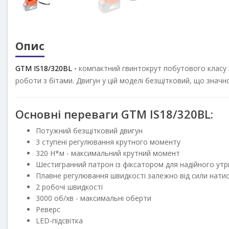
Опис
GTM IS18/320BL -
компактний гвинтокрут побутового класу з
роботи з бітами. Двигун у цій моделі безщітковий, що значно
Основні переваги GTM IS18/320BL:
Потужний безщітковий двигун
3 ступені регулювання крутного моменту
320 Н*м - максимальний крутний момент
Шестигранний патрон із фіксатором для надійного утр
Плавне регулювання швидкості залежно від сили натис
2 робочі швидкості
3000 об/хв - максимальні оберти
Реверс
LED-підсвітка