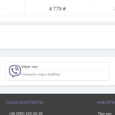
₴
4 779 ₴
Viber чат
Напишіть нам у вайбер
НАШІ КОНТАКТИ
ІНФОРМ
+38 (095) 225-50-30
Про нас