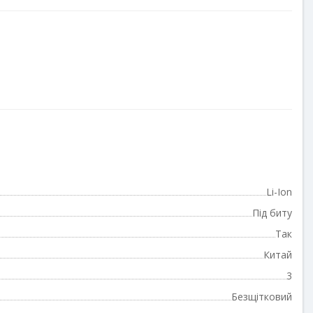
Li-Ion
Під биту
Так
Китай
3
Безщітковий