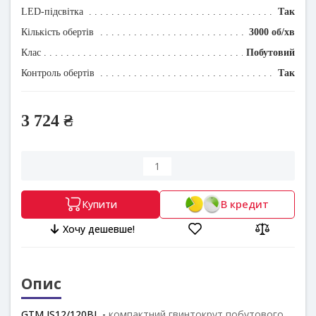
LED-підсвітка
Так
Кількість обертів
3000 об/хв
Клас
Побутовий
Контроль обертів
Так
3 724 ₴
В кредит
Купити
Хочу дешевше!
Опис
GTM IS12/120BL -
компактний гвинтокрут побутового