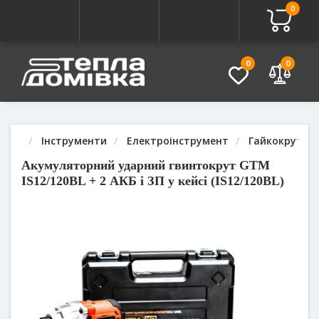
0
Про товар
Характеристики
Питання - Відповідь (
0
0
Інструменти
Електроінструмент
Гайкокрути
Акумуляторний ударний гвинтокрут GTM
IS12/120BL + 2 АКБ і ЗП у кейсі (IS12/120BL)