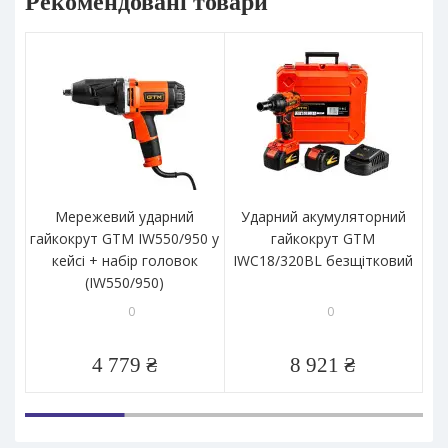
Рекомендовані товари
Мережевий ударний
Ударний акумуляторний
А
гайкокрут GTM IW550/950 у
гайкокрут GTM
кейсі + набір головок
IWC18/320BL безщітковий
IW
(IW550/950)
(I
0
0
4 779 ₴
8 921 ₴