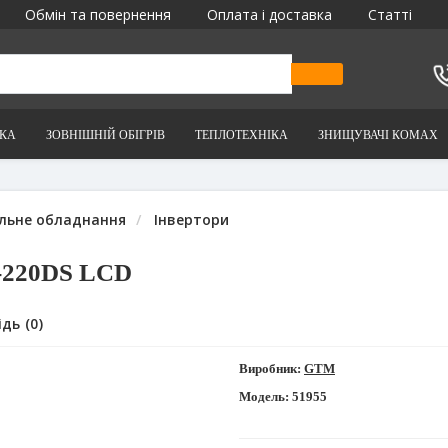
Обмін та повернення
Оплата і доставка
Статті
ІКА
ЗОВНІШНІЙ ОБІГРІВ
ТЕПЛОТЕХНІКА
ЗНИЩУВАЧІ КОМАХ
льне обладнання
Інвертори
-220DS LCD
дь (0)
Виробник:
GTM
Модель:
51955