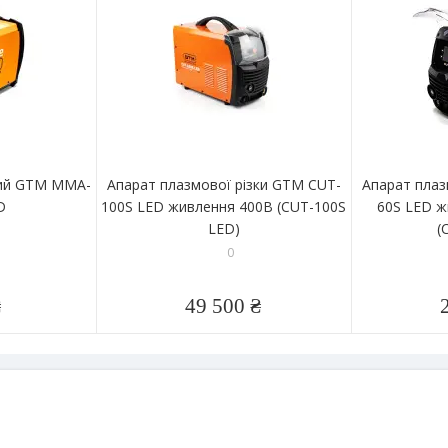
ний GTM MMA-
Апарат плазмової різки GTM CUT-
Апарат плаз
D
100S LED живлення 400В (CUT-100S
60S LED ж
LED)
(
0
₴
49 500 ₴