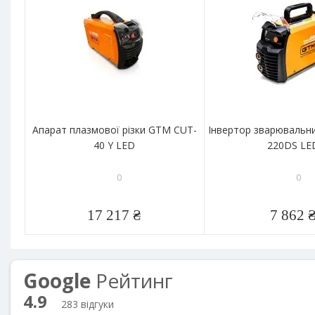
Апарат плазмової різки GTM CUT-
Інвертор зварюваль
40 Y LED
220DS LE
0
0
17 217 ₴
7 862 
Google
Рейтинг
4.9
283 відгуки