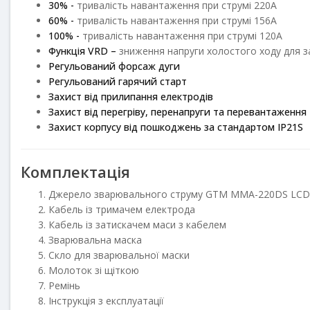
30% -
тривалість навантаження при струмі 220А
60% -
тривалість навантаження при струмі 156А
100% -
тривалість навантаження при струмі 120А
Функція VRD –
зниження напруги холостого ходу для 
Регульований форсаж дуги
Регульований гарячий старт
Захист від прилипання електродів
Захист від перегріву, перенапруги та перевантаження
Захист корпусу від пошкоджень за стандартом IP21S
Комплектація
Джерело зварювального струму GTM MMA-220DS LCD
Кабель із тримачем електрода
Кабель із затискачем маси з кабелем
Зварювальна маска
Скло для зварювальної маски
Молоток зі щіткою
Ремінь
Інструкція з експлуатації