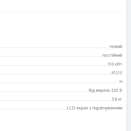
Новий
постійний
9.0 кВт
IP21S
H
Від мережі 220 В
3.8 кг
LCD-екран з підсвічуванням