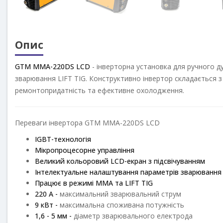
Опис
GTM
MMA-220DS LCD
- інверторна установка для ручного 
зварювання LIFT TIG. Конструктивно інвертор складається з
ремонтопридатність та ефективне охолодження.
Переваги інвертора
GTM
MMA-220DS LCD
IGBT-технологія
Мікропроцесорне управління
Великий кольоровий LCD-екран з підсвічуванням
Інтелектуальне налаштування параметрів зварювання 
Працює в режимі MMA та LIFT TIG
220 А -
максимальний зварювальний струм
9 кВт -
максимальна споживана потужність
1,6 - 5 мм -
діаметр зварювального електрода