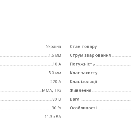
Україна
Стан товару
1.6 мм
Струм зварювання
10 А
Потужність
5.0 мм
Клас захисту
220 А
Клас ізоляції
MMA, TIG
Живлення
80 В
Вага
30 %
Особливості
11.3 кВА