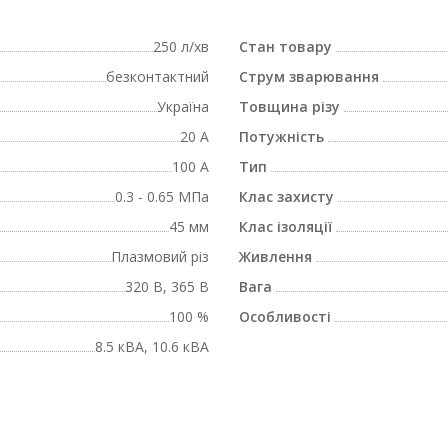
250 л/хв
Стан товару
безконтактний
Струм зварювання
Україна
Товщина різу
20 А
Потужність
100 А
Тип
0.3 - 0.65 МПа
Клас захисту
45 мм
Клас ізоляції
Плазмовий різ
Живлення
320 В, 365 В
Вага
100 %
Особливості
8.5 кВА, 10.6 кВА