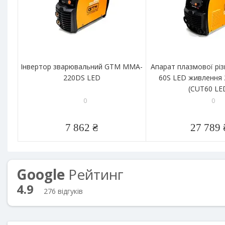
Інвертор зварювальний GTM MMA-
Апарат плазмової рі
220DS LED
60S LED живлення
(CUT60 LE
0
0
7 862 ₴
27 789 
Google
Рейтинг
4.9
276 відгуків