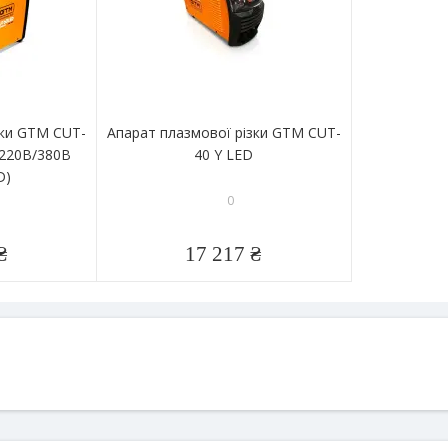
зки GTM CUT-
Апарат плазмової різки GTM CUT-
 220В/380В
40 Y LED
D)
0
₴
17 217 ₴