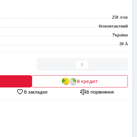
250 л/хв
безконтактний
Україна
20 А
В кредит
В закладки
В порівняння