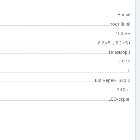
Новий
постійний
100 мм
6.2 кВт, 8.2 кВт
Плазморіз
IP21S
H
Від мережі 380 В
24.0 кг
LED-екран