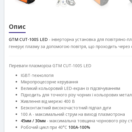
Опис
GTM
CUT-100S LED
- інверторна установка для повітряно-пл
генерує плазму за допомогою повітря, що проходить через сп
Переваги плазморіза
GTM
CUT-100S LED
IGBT-технологія
Мікропроцесорне керування
Великий кольоровий LED-екран із підсвічуванням
Підходить для точного різу чорних і кольорових метал
Живлення від мережі 400 В
Безконтактний високочастотний підпал дуги
100 А - максимальний струм на виході плазмотрона
45мм / 30мм
- максимальна товщина чорнового різу ста
Робочий цикл при 40°С
100
А-100%