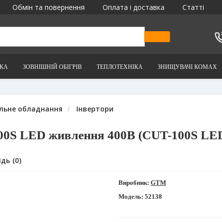
Обмін та повернення
Оплата і доставка
Статті
ІКА
ЗОВНІШНІЙ ОБІГРІВ
ТЕПЛОТЕХНІКА
ЗНИЩУВАЧІ КОМАХ
льне обладнання
Інвертори
00S LED живлення 400В (CUT-100S LE
дь (0)
Виробник:
GTM
Модель:
52138