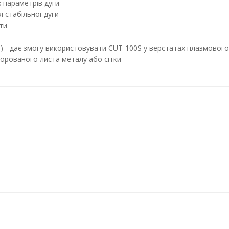
 параметрів дуги
я стабільної дуги
ти
ги) - дає змогу використовувати CUT-100S у верстатах плазмовог
форованого листа металу або сітки