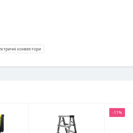
ектричні конвектори
-11%