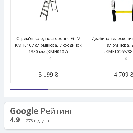
Стрем'янка одностороння GTM
Драбина телескопі
KMH0107 алюмінієва, 7 сходинок
алюмінієва, 2
1380 мм (KMH0107)
(KME1026Y/88
0
0
3 199 ₴
4 709 
Google
Рейтинг
4.9
276 відгуків