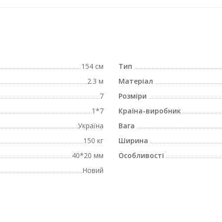
154 см
Тип
2.3 м
Матеріал
7
Розміри
1*7
Країна-виробник
Україна
Вага
150 кг
Ширина
40*20 мм
Особливості
Новий