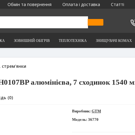
Обмін та повернення
Оплата і доставка
Статті
ІКА
ЗОВНІШНІЙ ОБІГРІВ
ТЕПЛОТЕХНІКА
ЗНИЩУВАЧІ КОМАХ
 стрем'янки
0107BP алюмінієва, 7 сходинок 1540 
дь (0)
Виробник:
GTM
Модель:
36770