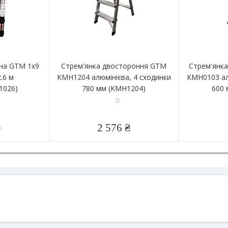
чна GTM 1x9
Стрем'янка двостороння GTM
Стрем'янк
.6 м
KMH1204 алюмінієва, 4 сходинки
KMH0103 ал
1026)
780 мм (KMH1204)
600 
0
₴
2 576 ₴