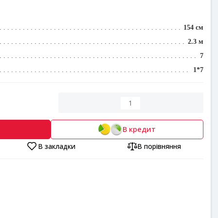
154 см
2.3 м
7
1*7
В кредит
В закладки
В порівняння