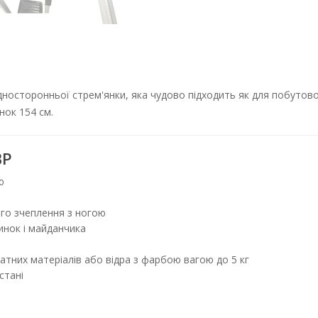
носторонньої стрем'янки, яка чудово підходить як для побутовог
нок 154 см.
BP
ю
го зчеплення з ногою
инок і майданчика
ратних матеріалів або відра з фарбою вагою до 5 кг
стані