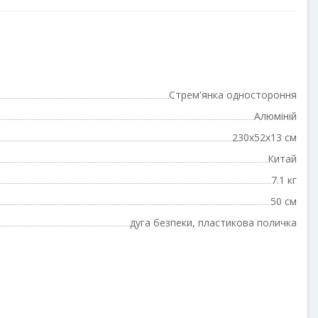
Стрем'янка одностороння
Алюміній
230x52x13 см
Китай
7.1 кг
50 см
дуга безпеки, пластикова поличка