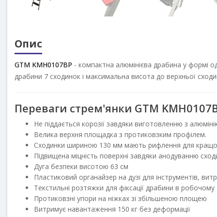
Опис
GTM
KMH0107BP
- компактна алюмінієва драбина у формі од
драбини 7 сходинок і максимальна висота до верхньої сходи
Переваги стрем
'янки
GTM
KMH0107
Не піддається корозії завдяки виготовленню з алюміні
Велика верхня площадка з протиковзким профілем.
Сходинки шириною 130 мм мають рифлення для кращо
Підвищена міцність поверхні завдяки анодуванню сход
Дуга безпеки висотою 63 см
Пластиковий органайзер на дузі для інструментів, вит
Текстильні розтяжки для фіксації драбини в робочому 
Протиковзні упори на ніжках зі збільшеною площею
Витримує навантаження 150 кг без деформації