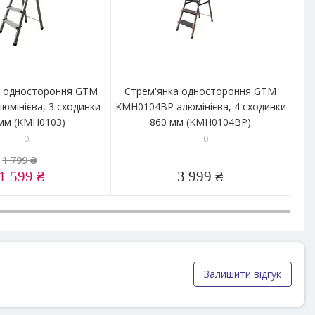
а одностороння GTM
Стрем'янка одностороння GTM
Др
юмінієва, 3 сходинки
KMH0104BP алюмінієва, 4 сходинки
GT
мм (KMH0103)
860 мм (KMH0104BP)
0
0
1 799 ₴
1 599 ₴
3 999 ₴
Залишити відгук