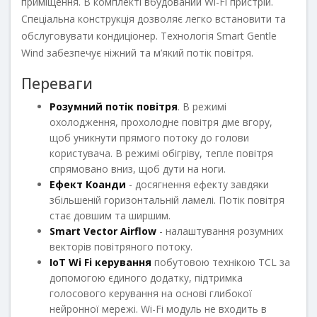
приміщення. В комплекті вбудований Wi-Fi пристрій.
Спеціальна конструкція дозволяє легко встановити та
обслуговувати кондиціонер. Технологія Smart Gentle
Wind забезпечує ніжний та м’який потік повітря.
Переваги
Розумний потік повітря
. В режимі
охолодження, прохолодне повітря дме вгору,
щоб уникнути прямого потоку до голови
користувача. В режимі обігріву, тепле повітря
спрямовано вниз, щоб дути на ноги.
Ефект Коанди
- досягнення ефекту завдяки
збільшеній горизонтальній ламелі. Потік повітря
стає довшим та ширшим.
Smart Vector Airflow
- налаштування розумних
векторів повітряного потоку.
IoT Wi Fi керування
побутовою технікою TCL за
допомогою єдиного додатку, підтримка
голосового керування на основі глибокої
нейронної мережі. Wi-Fi модуль не входить в