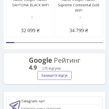
DAYTONA BLACK WIFI
Supreme Continental Gold
Su
WIFI
0
0
32 099 ₴
34 799 ₴
Google
Рейтинг
4.9
276 відгуків
Залишити відгук
Telegram чат
Напишіть нам у телеграм