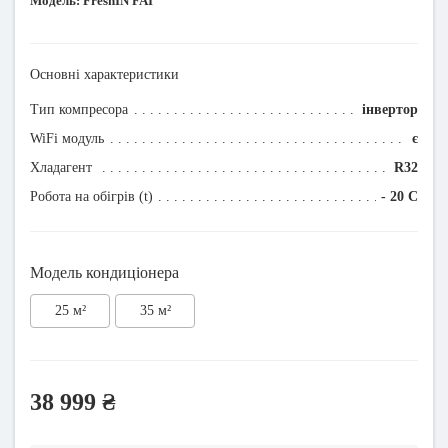
Модель:
FreshIN FAI
Основні характеристики
Тип компресора
інвертор
WiFi модуль
є
Хладагент
R32
Робота на обігрів (t)
- 20 C
Модель кондиціонера
25 м²
35 м²
38 999 ₴