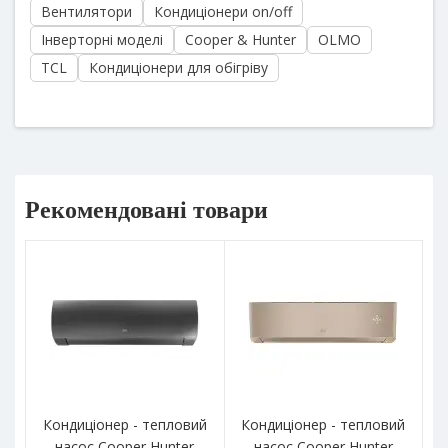
Вентилятори
Кондиціонери on/off
Інверторні моделі
Cooper & Hunter
OLMO
TCL
Кондиціонери для обігріву
Рекомендовані товари
Кондиціонер - тепловий
Кондиціонер - тепловий
К
насос Cooper Hunter
насос Cooper Hunter