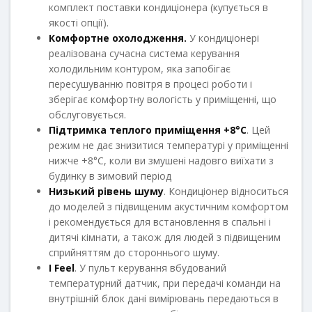
комплект поставки кондиціонера (купується в
якості опції).
Комфортне охолодження.
У кондиціонері
реалізована сучасна система керування
холодильним контуром, яка запобігає
пересушуванню повітря в процесі роботи і
зберігає комфортну вологість у приміщенні, що
обслуговується.
Підтримка теплого приміщення +8°C
. Цей
режим не дає знизитися температурі у приміщенні
нижче +8°C, коли ви змушені надовго виїхати з
будинку в зимовий період
Низький рівень шуму
. Кондиціонер відноситься
до моделей з підвищеним акустичним комфортом
і рекомендується для встановлення в спальні і
дитячі кімнати, а також для людей з підвищеним
сприйняттям до стороннього шуму.
I Feel
. У пульт керування вбудований
температурний датчик, при передачі команди на
внутрішній блок дані вимірювань передаються в