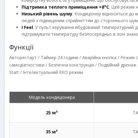
комфортну вологість у приміщенні, що обслуговується
Підтримка теплого приміщення +8°C
. Цей режим н
Низький рівень шуму
. Кондиціонер відноситься до 
людей з підвищеним сприйняттям до стороннього шум
I Feel
. У пульт керування вбудований температурний д
підтримувати температуру безпосередньо в зоні знах
Функції
Авторестарт / Таймер 24 години / Аварійна кнопка / Режим 
самодіагностики / Безпечна конструкція / Подвійний дрена
Start / Інтелектуальний ЕКО режим
Модель кондиціонера
25 м²
TA
35 м²
TA