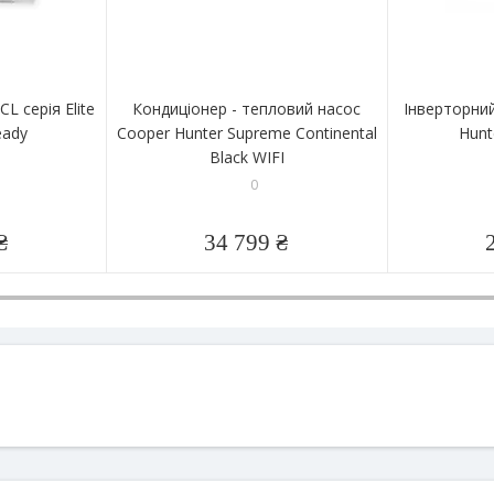
L серія Elite
Кондиціонер - тепловий насос
Інверторни
eady
Cooper Hunter Supreme Continental
Hunt
Black WIFI
0
₴
34 799 ₴