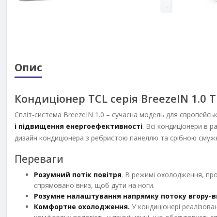
Опис
Кондиціонер TCL серія BreezeIN 1.0 
Спліт-система BreezeIN 1.0 – сучасна модель для європейськ
і підвищення енергоефективності
. Всі кондиціонери в 
дизайн кондиціонера з ребристою панеллю та срібною смуж
Переваги
Розумний потік повітря
. В режимі охолодження, про
спрямовано вниз, щоб дути на ноги.
Розумне налаштування напрямку потоку вгору-в
Комфортне охолодження.
У кондиціонері реалізова