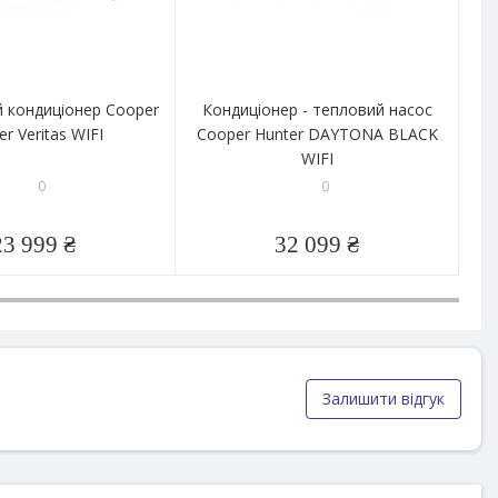
й кондиціонер Cooper
Кондиціонер - тепловий насос
Інв
er Veritas WIFI
Cooper Hunter DAYTONA BLACK
WIFI
0
0
23 999 ₴
32 099 ₴
Залишити відгук