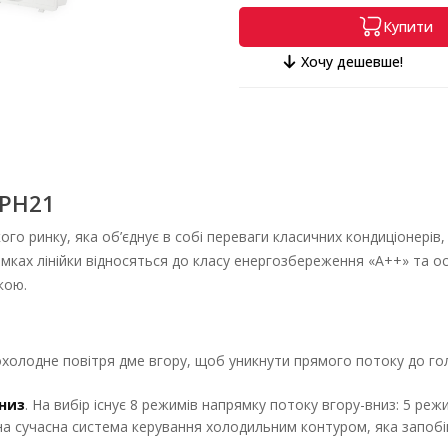
Купити
Хочу дешевше!
TPH21
ого ринку, яка об’єднує в собі переваги класичних кондиціонері
рамках лінійки відносяться до класу енергозбереження «А++» та 
кою.
холодне повітря дме вгору, щоб уникнути прямого потоку до гол
низ
. На вибір існує 8 режимів напрямку потоку вгору-вниз: 5 р
на сучасна система керування холодильним контуром, яка запобіг