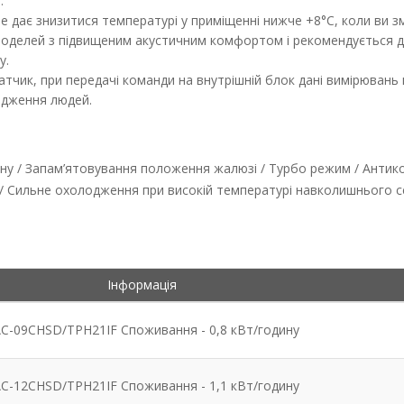
.
е дає знизитися температурі у приміщенні нижче +8°C, коли ви з
моделей з підвищеним акустичним комфортом і рекомендується для
у.
атчик, при передачі команди на внутрішній блок дані вимірюван
одження людей.
сну / Запам’ятовування положення жалюзі / Турбо режим / Антик
ж / Сильне охолодження при високій температурі навколишнього 
Інформація
C-09CHSD/TPH21IF Споживання - 0,8 кВт/годину
C-12CHSD/TPH21IF Споживання - 1,1 кВт/годину