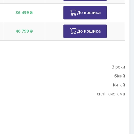
36 499 ₴
До кошика
46 799 ₴
До кошика
3 роки
білий
Китай
спліт система