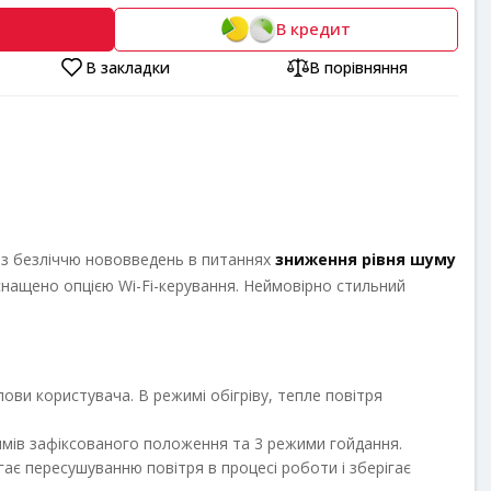
В кредит
В закладки
В порівняння
в, з безліччю нововведень в питаннях
зниження рівня шуму
оснащено опцією Wi-Fi-керування. Неймовірно стильний
ови користувача. В режимі обігріву, тепле повітря
ежимів зафіксованого положення та 3 режими гойдання.
ає пересушуванню повітря в процесі роботи і зберігає