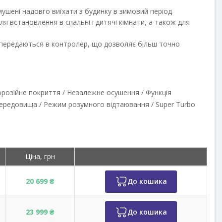
мушені надовго виїхати з будинку в зимовий період
 встановлення в спальні і дитячі кімнати, а також для
ь передаються в контролер, що дозволяє більш точно
орозійне покриття / Незалежне осушення / Функція
середовища / Режим розумного відтаювання / Super Turbo
Ціна, грн
20 699 ₴
До кошика
23 999 ₴
До кошика