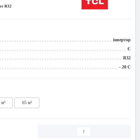
er R32
інвертор
Є
R32
- 20 C
 м²
65 м²