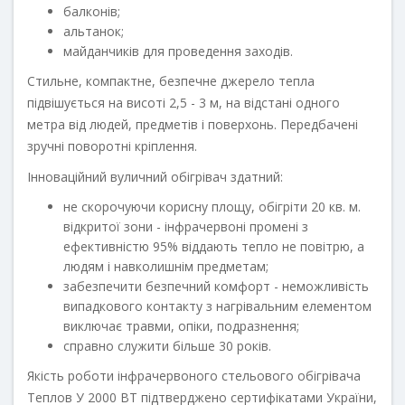
балконів;
альтанок;
майданчиків для проведення заходів.
Стильне, компактне, безпечне джерело тепла
підвішується на висоті 2,5 - 3 м, на відстані одного
метра від людей, предметів і поверхонь. Передбачені
зручні поворотні кріплення.
Інноваційний вуличний обігрівач здатний:
не скорочуючи корисну площу, обігріти 20 кв. м.
відкритої зони - інфрачервоні промені з
ефективністю 95% віддають тепло не повітрю, а
людям і навколишнім предметам;
забезпечити безпечний комфорт - неможливість
випадкового контакту з нагрівальним елементом
виключає травми, опіки, подразнення;
справно служити більше 30 років.
Якість роботи інфрачервоного стельового обігрівача
Теплов У 2000 ВТ підтверджено сертифікатами України,