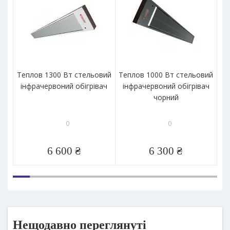
Теплов 1300 Вт стельовий
Теплов 1000 Вт стельовий
Т
інфрачервоний обігрівач
інфрачервоний обігрівач
і
чорний
0
0
6 600 ₴
6 300 ₴
Нещодавно переглянуті