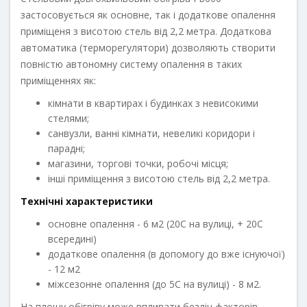
застосовується як основне, так і додаткове опалення
приміщеня з висотою стель від 2,2 метра. Додаткова
автоматика (терморегулятори) дозволяють створити
повністю автономну систему опалення в таких
приміщеннях як:
кімнати в квартирах і будинках з невисокими
стелями;
санвузли, ванні кімнати, невеликі коридори і
парадні;
магазини, торгові точки, робочі місця;
інші приміщення з висотою стель від 2,2 метра.
Технічні характеристики
основне опалення - 6 м2 (20С на вулиці, + 20С
всередині)
додаткове опалення (в допомогу до вже існуючої)
- 12 м2
міжсезонне опалення (до 5С на вулиці) - 8 м2.
На площу обігріву може впливати безліч факторів.