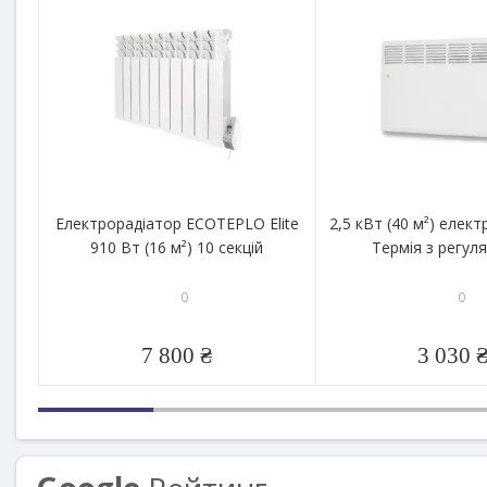
Електрорадіатор ECOTEPLO Elite
2,5 кВт (40 м²) елек
910 Вт (16 м²) 10 секцій
Термія з регул
0
0
7 800 ₴
3 030 