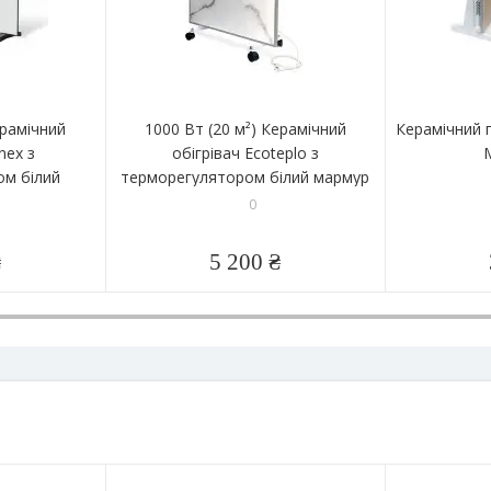
ерамічний
1000 Вт (20 м²) Керамічний
Керамічний 
nex з
обігрівач Ecoteplo з
ом білий
терморегулятором білий мармур
0
₴
5 200 ₴