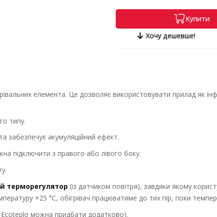
Купити
Хочу дешевше!
грівальних елемента. Це дозволяє використовувати прилад як ін
го типу.
та забезпечує акумуляційний ефект.
жна підключити з правого або лівого боку.
у.
й терморегулятор
(із датчиком повітря), завдяки якому корис
мпературу +25 °С, обігрівач працюватиме до тих пір, поки темпер
у Ecoteрlo можна придбати додатково).