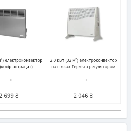
 м²) електроконвектор
2,0 кВт (32 м²) електроконвектор
Ел
(колір антрацит)
на ніжках Термія з регулятором
0
0
2 699 ₴
2 046 ₴