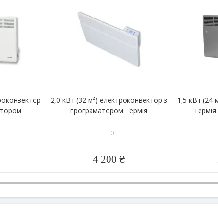
троконвектор
2,0 кВт (32 м²) електроконвектор з
1,5 кВт (24
ятором
програматором Термія
Термія 
0
₴
4 200 ₴