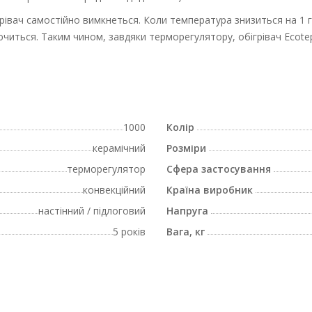
івач самостійно вимкнеться. Коли температура знизиться на 1 гр
лючиться. Таким чином, завдяки терморегулятору, обігрівач Ecote
1000
Колір
керамічний
Розміри
терморегулятор
Сфера застосування
конвекційний
Країна виробник
настінний / підлоговий
Напруга
5 років
Вага, кг