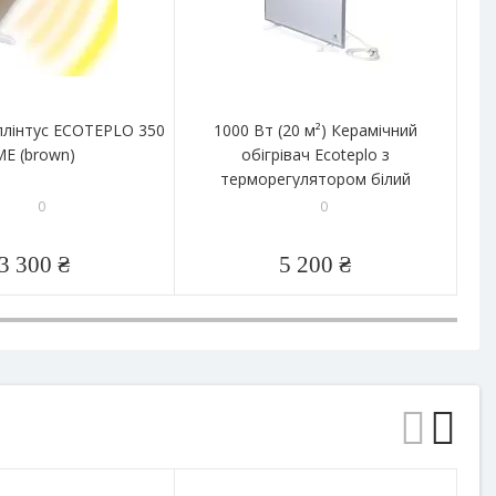
плінтус ECOTEPLO 350
1000 Вт (20 м²) Керамічний
ME (brown)
обігрівач Ecoteplo з
терморегулятором білий
те
0
0
3 300 ₴
5 200 ₴