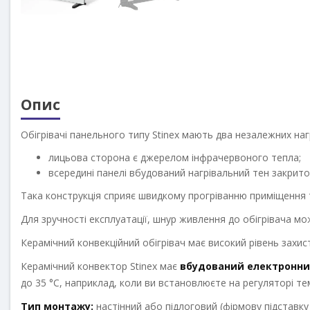
Опис
Обігрівачі панельного типу Stinex мають два незалежних на
лицьова сторона є джерелом інфрачервоного тепла;
всередині панелі вбудований нагрівальний тен закрито
Така конструкція сприяє швидкому прогріванню приміщення 
Для зручності експлуатації, шнур живлення до обігрівача мо
Керамічний конвекційний обігрівач має високий рівень захист
Керамічний конвектор Stinex має
вбудований електронни
до 35 °С, наприклад, коли ви встановлюєте на регуляторі те
Тип монтажу:
настінний або підлоговий (фірмову підставк