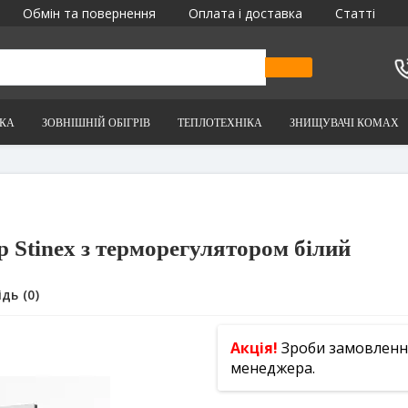
Обмін та повернення
Оплата і доставка
Статті
ІКА
ЗОВНІШНІЙ ОБІГРІВ
ТЕПЛОТЕХНІКА
ЗНИЩУВАЧІ КОМАХ
р Stinex з терморегулятором білий
дь (0)
Акція!
Зроби замовлення 
менеджера.