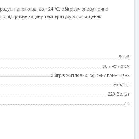
адус, наприклад, до +24 °С, обігрівач знову почне
plo підтримує задану температуру в приміщенні.
Білий
90 / 45 / 5 см
обігрів житлових, офісних приміщень
Україна
220 Вольт
16