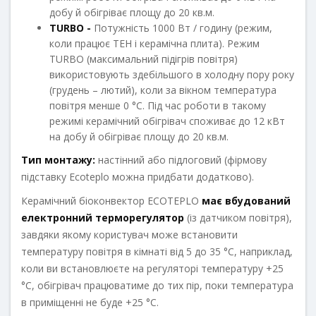
добу й обігріває площу до 20 кв.м.
TURBO -
Потужність 1000 Вт / годину (режим,
коли працює ТЕН і керамічна плита). Режим
TURBO (максимальний підігрів повітря)
використовують здебільшого в холодну пору року
(грудень – лютий), коли за вікном температура
повітря менше 0 °С. Під час роботи в такому
режимі керамічний обігрівач споживає до 12 кВт
на добу й обігріває площу до 20 кв.м.
Тип монтажу:
настінний або підлоговий (фірмову
підставку Ecoteрlo можна придбати додатково).
Керамічний біоконвектор ECOTEPLO
має вбудований
електронний терморегулятор
(із датчиком повітря),
завдяки якому користувач може встановити
температуру повітря в кімнаті від 5 до 35 °С, наприклад,
коли ви встановлюєте на регуляторі температуру +25
°С, обігрівач працюватиме до тих пір, поки температура
в приміщенні не буде +25 °С.