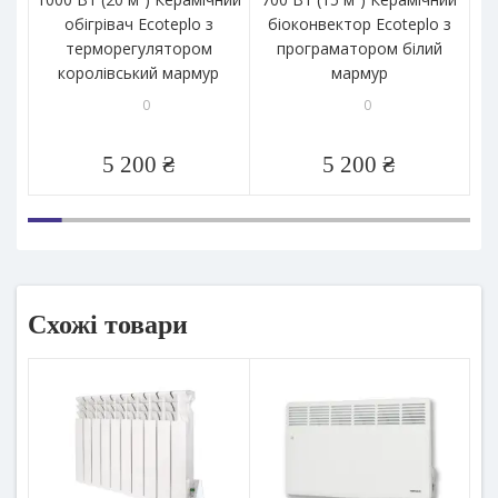
обігрівач Ecoteplo з
біоконвектор Ecoteplo з
б
терморегулятором
програматором білий
пр
королівський мармур
мармур
0
0
5 200 ₴
5 200 ₴
Схожі товари