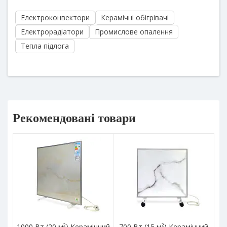
Електроконвектори
Керамічні обігрівачі
Електрорадіатори
Промислове опалення
Тепла підлога
Рекомендовані товари
1000 Вт (20 м²) Керамічний
700 Вт (15 м²) Керамічний
15