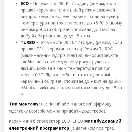
ECO -
Потужність 280 Вт / годину (режим, коли
працює керамічна плита). Цей режим зазвичай
використовують восени і навесні, коли на вулиці
температура повітря становить до +5 °С. У цьому
режимі роботи обігрівач споживає до 4 кВт на
добу й обігріває площу до 15 кв. м.
TURBO -
Потужність 700 Вт / годину (режим, коли
працює ТЕН і керамічна плита). Режим TURBO
(максимальний підігрів повітря) використовують
здебільшого в холодну пору року (грудень –
лютий), коли за вікном температура повітря
менше 0 °С. Під час роботи в такому режимі
керамічний обігрівач споживає до 9 кВт на добу й
обігріває якісним теплим повітрям площу до 15 кв.
м.
Тип монтажу:
настінний або підлоговий (фірмову
підставку Ecoteрlo можна придбати додатково).
Керамічний біоконвектор ECOTEPLO
має вбудований
електронний програматор
(із датчиком повітря),