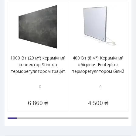
1000 Вт (20 м²) керамічний
400 Вт (8 м²) Керамічний
10
конвектор Stinex з
обігрівач Ecoteplo з
терморегулятором графіт
терморегулятором білий
т
0
0
6 860 ₴
4 500 ₴