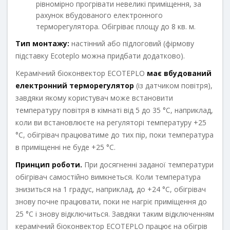
рівномірно прогрівати невеликі приміщення, за
рахунок вбудованого електронного
терморегулятора. Обігріває площу до 8 кв. м.
Тип монтажу:
настінний або підлоговий (фірмову
підставку Ecoteрlo можна придбати додатково).
Керамічний біоконвектор ECOTEPLO
має вбудований
електронний терморегулятор
(із датчиком повітря),
завдяки якому користувач може встановити
температуру повітря в кімнаті від 5 до 35 °С, наприклад,
коли ви встановлюєте на регуляторі температуру +25
°С, обігрівач працюватиме до тих пір, поки температура
в приміщенні не буде +25 °С.
Принцип роботи.
При досягненні заданої температури
обігрівач самостійно вимкнеться. Коли температура
знизиться на 1 градус, наприклад, до +24 °С, обігрівач
знову почне працювати, поки не нагріє приміщення до
25 °С і знову відключиться. Завдяки таким відключенням
керамічний біоконвектор ECOTEPLO працює на обігрів