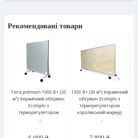
Рекомендовані товари
Terra premium 1000 Вт (20
1500 Вт (30 м²) Керамічний
м²) Керамічний обігрівач
обігрівач Ecoteplo з
ке
Ecoteplo з
терморегулятором
терморегулятором
королівський мармур
блакитний
0
0
6 000 ₴
7 800 ₴