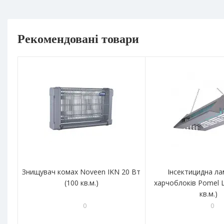
Рекомендовані товари
Знищувач комах Noveen IKN 20 Вт
Інсектицидна ла
(100 кв.м.)
харчоблоків Pomel 
кв.м.)
0
0