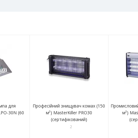
мпа для
Професійний знищувач комах (150
Промисловий
LPO-30N (60
м²) MasterKiller PRO30
м²) Mas
(сертифікований)
(се
2