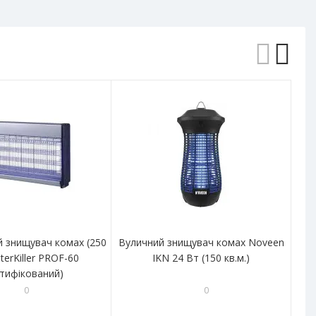
 знищувач комах (250
Вуличний знищувач комах Noveen
Ла
terKiller PROF-60
IKN 24 Вт (150 кв.м.)
ртифікований)
0
0