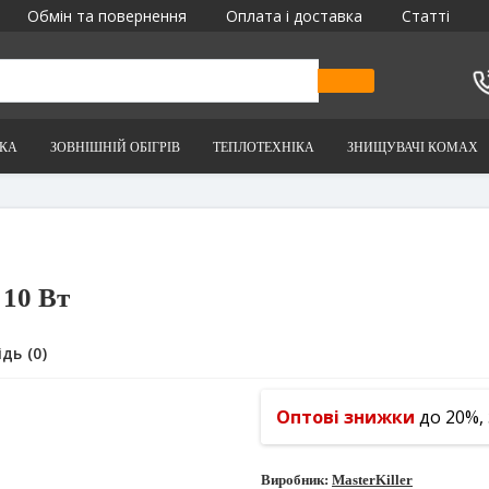
Обмін та повернення
Оплата і доставка
Статті
ІКА
ЗОВНІШНІЙ ОБІГРІВ
ТЕПЛОТЕХНІКА
ЗНИЩУВАЧІ КОМАХ
 10 Вт
дь (0)
Оптові знижки
до 20%,
Виробник:
MasterKiller