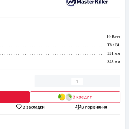
10 Ватт
T8 / BL
331 мм
345 мм
В кредит
В закладки
В порівняння