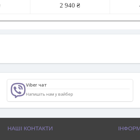
₴
2 940 ₴
Viber чат
Напишіть нам у вайбер
НАШІ КОНТАКТИ
ІНФОРМ