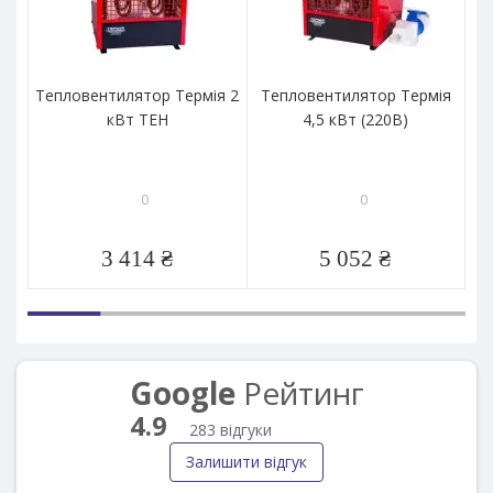
Тепловентилятор Термія 2
Тепловентилятор Термія
Те
кВт ТЕН
4,5 кВт (220В)
0
0
3 414 ₴
5 052 ₴
Google
Рейтинг
4.9
283 відгуки
Залишити відгук