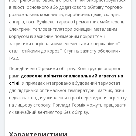
в якості основного або додаткового обігріву торгово-
розважальних комплексів, виробничих цехів, складів,
ангарів, госп будівель, гаражів і ремонтних майстерень.
Електричні тепловентилятори оснащені металевим
корпусом із захисним полімерним покриттям і
закритими нагрівальними елементами з нержавіючої
сталі, стійкими до корозії. Ступінь захисту оболонки -
IP22.
Передбачено 2 режими обігріву. Конструкція опорної
рами
дозволяє кріпити опалювальний агрегат на
стіні
. У приладах інтегровано вбудований термостат
для підтримки оптимальної температури і датчик, який
відключає подачу живлення в разі перекидання агрегату
на лицьову сторону. Прилади Термія можуть працювати
як звичайний вентилятор без обігріву.
Характеристики