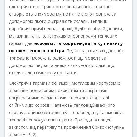
електричні повітряно-опалювальні агрегати, що
створюють спрямований потік теплого повітря, за
допомогою якого обігрівають склади, теплиці,
виробничі приміщення, гаражі, будівельні майданчики,
магазини та ін. Конструкція опорної рами теплових
гармат дає
можливість координувати кут нахилу
потоку теплого повітря
. Підключаються до дво- або
трифазної мережі (в залежності від моделі) за
допомогою шнура та вилки / клемної колодки, що
входять до комплекту поставки.
Електричні гармати оснащені металевим корпусом із
захисним полімерним покриттям та закритими
нагрівальними елементами з нержавіючої сталі,
стійкими до корозії. Наявність тепловідбиваючого
екрану з оцинковки збільшує тепловіддачу та зменшує
теплові непродуктивні втрати. Прилади оснащені
захистом від перегріву та проникнення бризок (ступінь
захисту IP22).