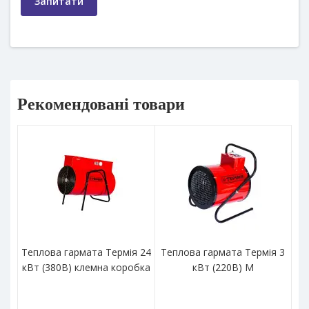
Запитати
Рекомендовані товари
Теплова гармата Термія 24
Теплова гармата Термія 3
Т
кВт (380В) клемна коробка
кВт (220В) М