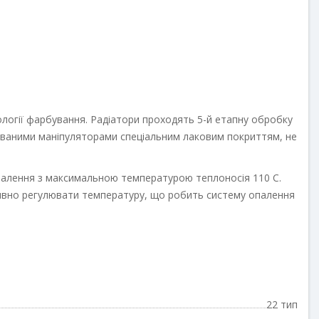
ї фарбування. Радіатори проходять 5-й етапну обробку поверхні
яторами спеціальним лаковим покриттям, не виділяє шкідливих
лення з максимальною температурою теплоносія 110 С.
о регулювати температуру, що робить систему опалення більш
22 тип