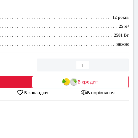
12 років
25 м²
2501 Вт
нижнє
В кредит
В закладки
В порівняння