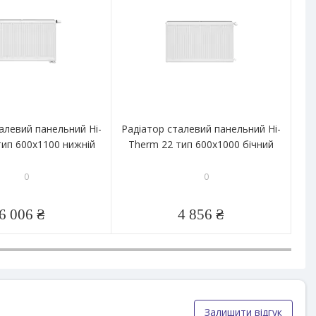
алевий панельний Hi-
Радіатор сталевий панельний Hi-
Ра
тип 600x1100 нижній
Therm 22 тип 600x1000 бічний
T
0
0
6 006 ₴
4 856 ₴
Залишити відгук