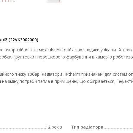
жній (22VK3002000)
тикорозійною та механічною стійкістю завдяки унікальній технологі
овки і порошкового фарбування в камері з роботизованими маніпул
ійного тиску 10бар. Радіатори Hi-therm призначені для систем опа
а зміну потреби тепла в приміщенні, що обігрівається, і ефективн
12 років
Тип радіатора