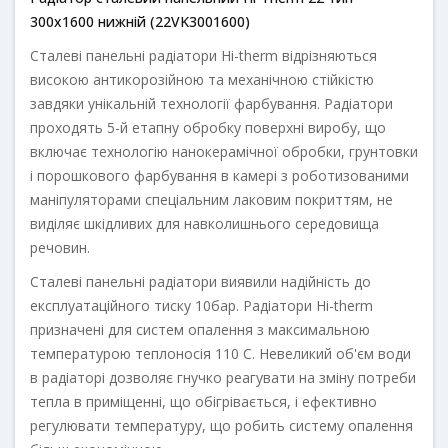
300х1600 нижній (22VK3001600)
Сталеві панельні радіатори Hi-therm відрізняються
високою антикорозійною та механічною стійкістю
завдяки унікальній технології фарбування. Радіатори
проходять 5-й етапну обробку поверхні виробу, що
включає технологію нанокерамічної обробки, грунтовки
і порошкового фарбування в камері з роботизованими
маніпуляторами спеціальним лаковим покриттям, не
виділяє шкідливих для навколишнього середовища
речовин.
Сталеві панельні радіатори виявили надійність до
експлуатаційного тиску 10бар. Радіатори Hi-therm
призначені для систем опалення з максимальною
температурою теплоносія 110 С. Невеликий об'єм води
в радіаторі дозволяє гнучко реагувати на зміну потреби
тепла в приміщенні, що обігрівається, і ефективно
регулювати температуру, що робить систему опалення