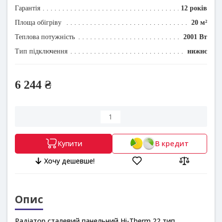
Гарантія
12 років
Площа обігріву
20 м²
Теплова потужність
2001 Вт
Тип підключення
нижнє
6 244 ₴
В кредит
Купити
Хочу дешевше!
Опис
Радіатор сталевий панельний Hi-Therm 22 тип