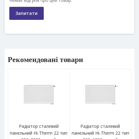
Немає відгуків про цей товар.
Запитати
Рекомендовані товари
Радіатор сталевий
Радіатор сталевий
панельний Hi-Therm 22 тип
панельний Hi-Therm 22 тип
па