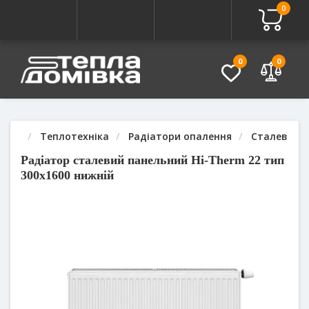
0
Про товар
Характеристики
Питання - Відповідь (
0
0
Теплотехніка
Радіатори опалення
Сталеві ра
Радіатор сталевий панельний Hi-Therm 22 тип
300x1600 нижній