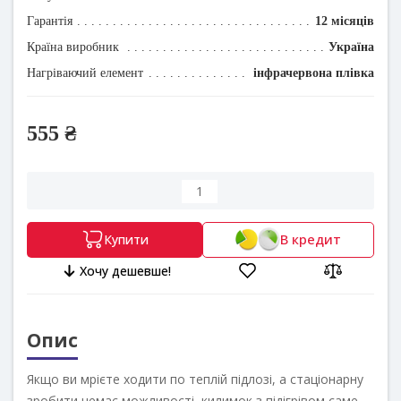
Гарантія
12 місяців
Країна виробник
Україна
Нагріваючий елемент
інфрачервона плівка
555 ₴
В кредит
Купити
Хочу дешевше!
Опис
Якщо ви мрієте ходити по теплій підлозі, а стаціонарну
зробити немає можливості, килимок з підігрівом саме