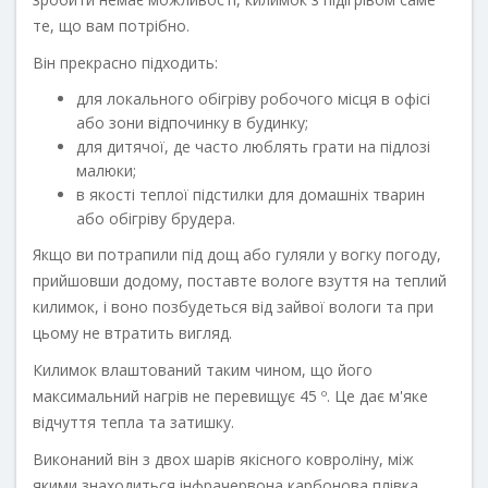
те, що вам потрібно.
Він прекрасно підходить:
для локального обігріву робочого місця в офісі
або зони відпочинку в будинку;
для дитячої, де часто люблять грати на підлозі
малюки;
в якості теплої підстилки для домашніх тварин
або обігріву брудера.
Якщо ви потрапили під дощ або гуляли у вогку погоду,
прийшовши додому, поставте вологе взуття на теплий
килимок, і воно позбудеться від зайвої вологи та при
цьому не втратить вигляд.
Килимок влаштований таким чином, що його
максимальний нагрів не перевищує 45 º. Це дає м'яке
відчуття тепла та затишку.
Виконаний він з двох шарів якісного ковроліну, між
якими знаходиться інфрачервона карбонова плівка.