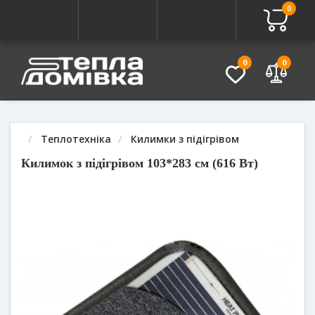
0
Про товар
Характеристики
Питання - Відповідь (
0
0
Теплотехніка
Килимки з підігрівом
Килимок з підігрівом 103*283 см (616 Вт)