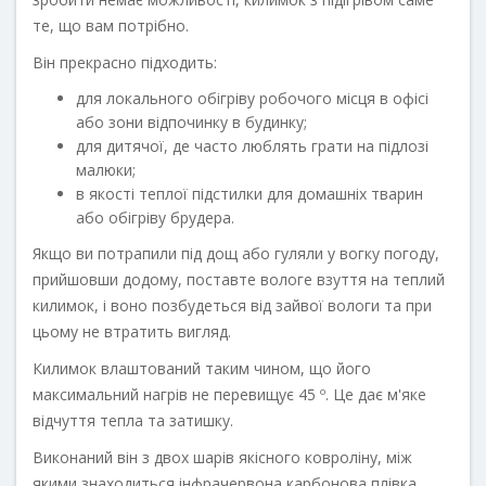
те, що вам потрібно.
Він прекрасно підходить:
для локального обігріву робочого місця в офісі
або зони відпочинку в будинку;
для дитячої, де часто люблять грати на підлозі
малюки;
в якості теплої підстилки для домашніх тварин
або обігріву брудера.
Якщо ви потрапили під дощ або гуляли у вогку погоду,
прийшовши додому, поставте вологе взуття на теплий
килимок, і воно позбудеться від зайвої вологи та при
цьому не втратить вигляд.
Килимок влаштований таким чином, що його
максимальний нагрів не перевищує 45 º. Це дає м'яке
відчуття тепла та затишку.
Виконаний він з двох шарів якісного ковроліну, між
якими знаходиться інфрачервона карбонова плівка.