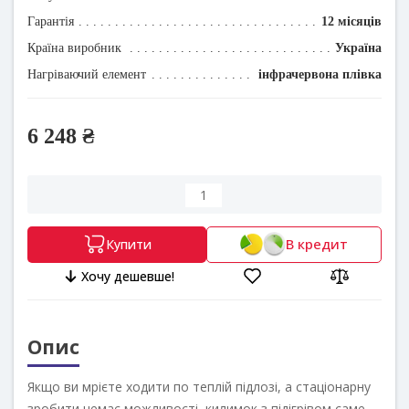
Гарантія
12 місяців
Країна виробник
Україна
Нагріваючий елемент
інфрачервона плівка
6 248 ₴
В кредит
Купити
Хочу дешевше!
Опис
Якщо ви мрієте ходити по теплій підлозі, а стаціонарну
зробити немає можливості, килимок з підігрівом саме