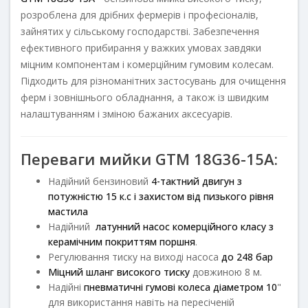
розроблена для дрібних фермерів і професіоналів,
зайнятих у сільському господарстві. Забезпечення
ефективного прибирання у важких умовах завдяки
міцним компонентам і комерційним гумовим колесам.
Підходить для різноманітних застосувань для очищення
ферм і зовнішнього обладнання, а також із швидким
налаштуванням і зміною бажаних аксесуарів.
Переваги мийки GTM 18G36-15A:
Надійний бензиновий
4-тактний двигун з
потужністю 15 к.с і захистом від пизького рівня
мастила
Надійний
латунний
насос комерційного класу з
керамічним покриттям поршня
.
Регулювання тиску на виході насоса
до 248 бар
Міцний шланг високого тиску
довжиною 8 м.
Надійні
пневматичні гумові колеса
діаметром 10
"
для використання навіть на пересіченій