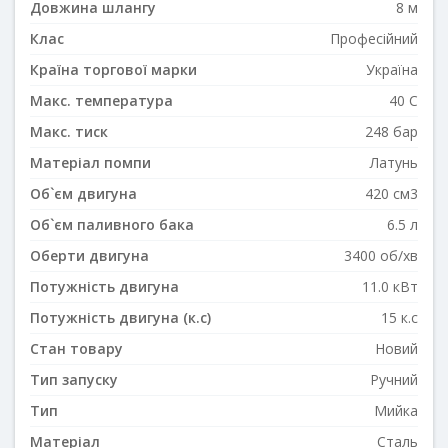
Довжина шлангу
8 м
Клас
Професійний
Країна торгової марки
Україна
Макс. температура
40 C
Макс. тиск
248 бар
Матеріал помпи
Латунь
Об`єм двигуна
420 см3
Об`єм паливного бака
6.5 л
Оберти двигуна
3400 об/хв
Потужність двигуна
11.0 кВт
Потужність двигуна (к.с)
15 к.с
Стан товару
Новий
Тип запуску
Ручний
Тип
Мийка
Матеріал
Сталь