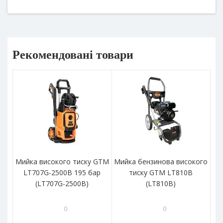
Рекомендовані товари
Мийка високого тиску GTM
Мийка бензинова високого
Ми
LT707G-2500B 195 бар
тиску GTM LT810B
(LT707G-2500B)
(LT810B)
0
0