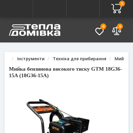
0
Про товар
Характеристики
Питання - Відповідь (
0
0
Інструменти
Техніка для прибирання
Мийки в
Мийка бензинова високого тиску GTM 18G36-
15A (18G36-15A)