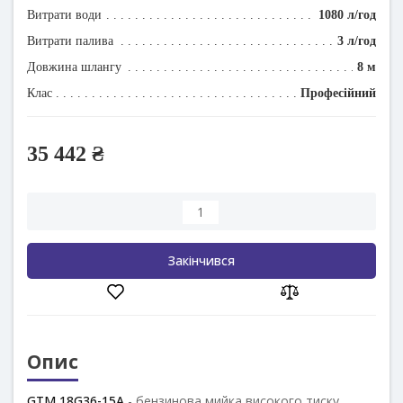
Витрати води
1080 л/год
Витрати палива
3 л/год
Довжина шлангу
8 м
Клас
Професійний
35 442 ₴
Закінчився
Опис
GTM 18G36-15A
- бензинова мийка високого тиску,