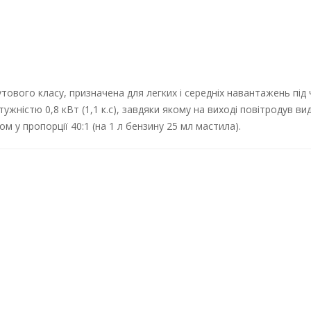
вого класу, призначена для легких і середніх навантажень під ча
істю 0,8 кВт (1,1 к.с), завдяки якому на виході повітродув вида
 у пропорції 40:1 (на 1 л бензину 25 мл мастила).