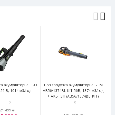
-
ка акумуляторна EGO
Повітродувка акумуляторна GTM
Са
56 В, 1014 м3/год
AB56/1374BL KIT 56В, 1374 м3/год
GTM
+ АКБ і ЗП (AB56/1374BL_KIT)
0
0
21 499 ₴