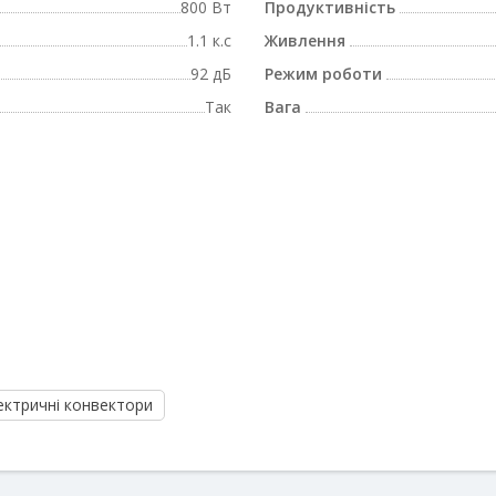
800 Вт
Продуктивність
1.1 к.с
Живлення
92 дБ
Режим роботи
Так
Вага
ектричні конвектори