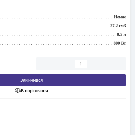
Немає
27.2 см3
0.5 л
800 Вт
Закінчився
В порівняння