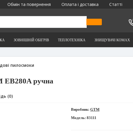
Обмін та повернення
Оплата і доставка
Статті
ІКА
ЗОВНІШНІЙ ОБІГРІВ
ТЕПЛОТЕХНІКА
ЗНИЩУВАЧІ КОМАХ
адові пилосмоки
M EB280A ручна
дь (0)
Виробник:
GTM
Модель:
83111