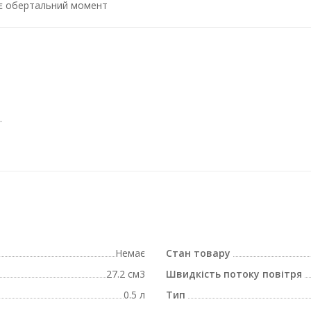
ує обертальний момент
.
Немає
Стан товару
27.2 см3
Швидкість потоку повітря
0.5 л
Тип