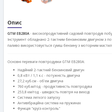
Опис
GTM EB280A
- високопродуктивний садовий повітродув побуто
Інструмент обладнано 2-тактним бензиновим двигуном з потужн
паливо використовується суміш бензину з моторним мастилом
Основні переваги повітродувки GTM EB280A:
Надійний 2-тактний бензиновий двигун
0,8 кВт / 1,1 к.с - потужність двигуна
27,2 куб.см - об'єм двигуна
760 куб.м/год - продуктивність повітродува
253,8 км/год - швидкість повітря на виході
Система легкого запуску
Антивібраційна система на пружинах
Функція "круїз-контроль"