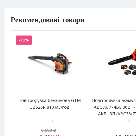
Рекомендовані товари
-10%
Повітродувка бензинова GTM
Повітродувка акуму
GB526R 810 м3/год
ABC36/774BL 36В, 7
АКБ і ЗП (ABC36/7
0
0
6 690 ₴