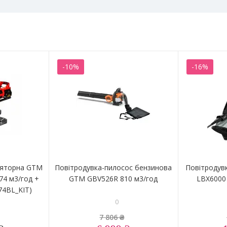
-10%
-16%
ляторна GTM
Повітродувка-пилосос бензинова
Повітродув
74 м3/год +
GTM GBV526R 810 м3/год
LBX6000 
74BL_KIT)
0
7 806 ₴