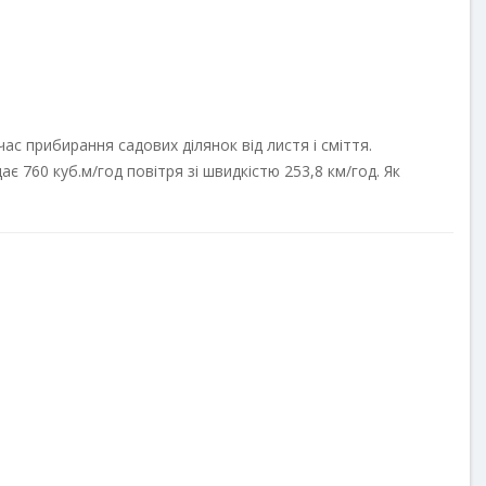
с прибирання садових ділянок від листя і сміття.
є 760 куб.м/год повітря зі швидкістю 253,8 км/год. Як