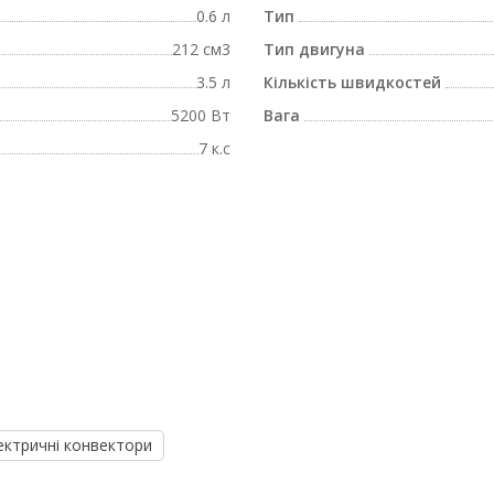
0.6 л
Тип
212 см3
Тип двигуна
3.5 л
Кількість швидкостей
5200 Вт
Вага
7 к.с
ектричні конвектори