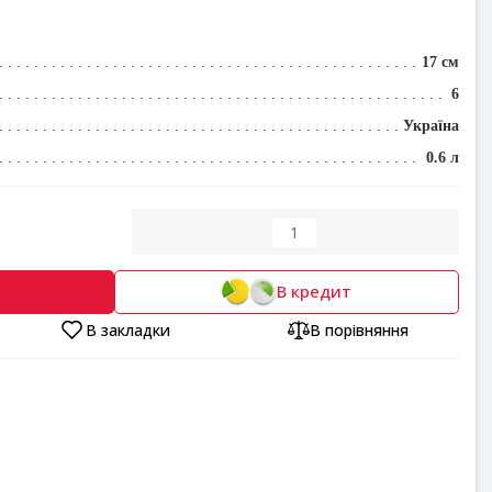
17 см
6
Україна
0.6 л
В кредит
В закладки
В порівняння