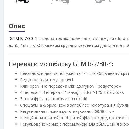
Опис
GTM
B-7/80-4
- садова техніка побутового класу для оброб
л.с (5,2 кВт) зі збільшеним крутним моментом для кращої ро
Переваги мотоблоку GTM B-7/80-4:
Бензиновий двигун потужністю 7 л.с із збільшеним к
Редуктор в литому корпусі
Клиноремінна передача між двигуном і редуктором
4 передачі: 3 вперед + 1 назад - 34/92/126 + 69 об/хв
3 пари фрез з 4 ножами на кожній
Спеціальна форма ножів запобігає намотування бур'ян
Регульована ширина культивування 500/800 мм.
Інерційно-масляний повітряний фільтр з додатковим с
Регульоване кермо з перемичкою для збільшення жор