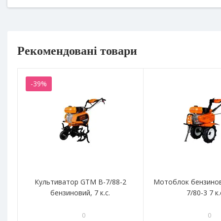
Рекомендовані товари
-39%
Культиватор GTM B-7/88-2
Мотоблок бензино
бензиновий, 7 к.с.
7/80-3 7 к.
0
0