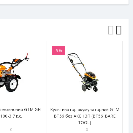
-9%
-
бензиновий GTM GH-
Культиватор акумуляторний GTM
Мо
100-3 7 к.с.
BT56 без АКБ і ЗП (BT56_BARE
TOOL)
0
0