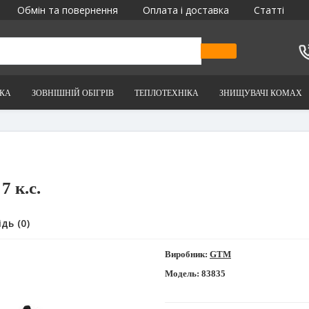
Обмін та повернення
Оплата і доставка
Статті
ІКА
ЗОВНІШНІЙ ОБІГРІВ
ТЕПЛОТЕХНІКА
ЗНИЩУВАЧІ КОМАХ
 к.с.
дь (0)
Виробник:
GTM
Модель:
83835