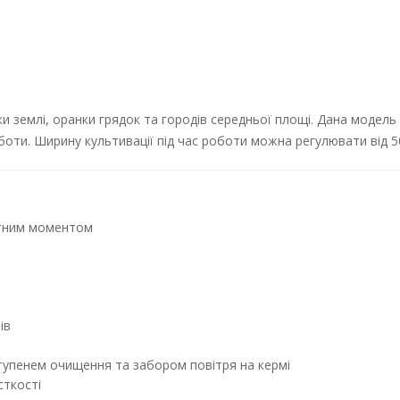
ки землі, оранки грядок та городів середньої площі. Дана моде
боти. Ширину культивації під час роботи можна регулювати від 5
рутним моментом
ів
тупенем очищення та забором повітря на кермі
сткості