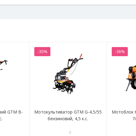
-30%
-36%
вий GTM B-
Мотокультиватор GTM G-4,5/55
Мотоблок 
с.
бензиновий, 4,5 к.с.
7/
0