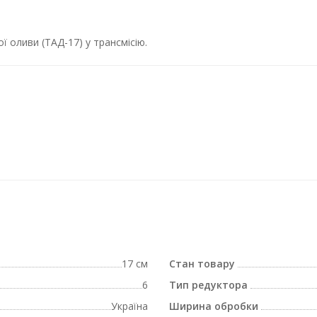
ї оливи (ТАД-17) у трансмісію.
17 см
Стан товару
6
Тип редуктора
Україна
Ширина обробки