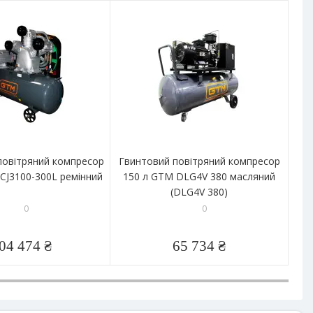
овітряний компресор
Гвинтовий повітряний компресор
Пор
CJ3100-300L ремінний
150 л GTM DLG4V 380 масляний
24 
(DLG4V 380)
0
0
04 474 ₴
65 734 ₴