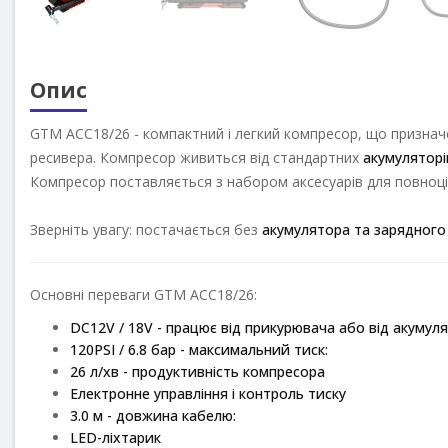
Опис
GTM AСC18/26 - компактний і легкий компресор, що признач
ресивера. Компресор живиться від стандартних
акумуляторі
Компресор поставляється з набором аксесуарів для повноці
Зверніть увагу: постачається без
акумулятора та зарядног
Основні переваги GTM AСC18/26:
DC12V / 18V - працює від прикурювача або від акумул
120PSI / 6.8 бар - максимальний тиск:
26 л/хв - продуктивність компресора
Електронне управління і контроль тиску
3.0 м - довжина кабелю:
LED-ліхтарик