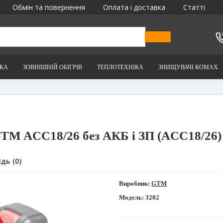
Обмін та повернення
Оплата і доставка
Статті
ІКА
ЗОВНІШНІЙ ОБІГРІВ
ТЕПЛОТЕХНІКА
ЗНИЩУВАЧІ КОМАХ
GTM AСC18/26 без АКБ і ЗП (AСC18/26)
дь (0)
Виробник:
GTM
Модель:
3202