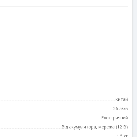
Китай
26 л/хв
Електричний
Від акумулятора, мережа (12 В)
1.5 кг