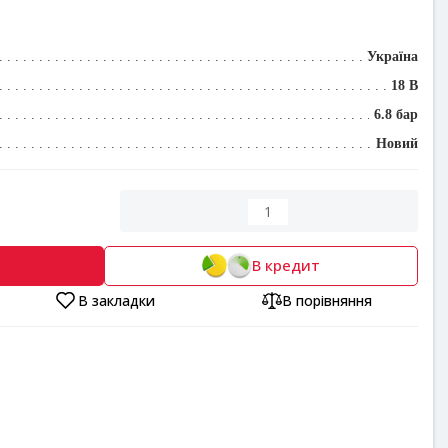
Україна
18 В
6.8 бар
Новий
В кредит
В закладки
В порівняння