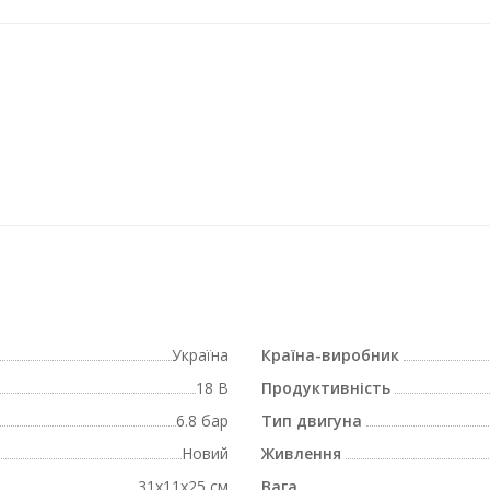
Україна
Країна-виробник
18 В
Продуктивність
6.8 бар
Тип двигуна
Новий
Живлення
31x11x25 см
Вага