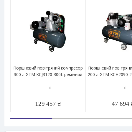
Поршневий повітряний компресор
Поршневий повітрян
300 л GTM KCJ3120-300L ремінний
200 л GTM KCH2090-2
0
0
129 457 ₴
47 694 