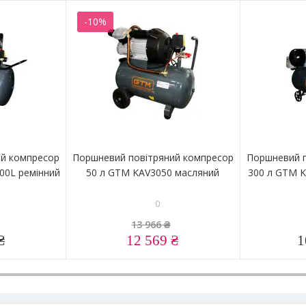
-10%
ий компресор
Поршневий повітряний компресор
Поршневий п
00L ремінний
50 л GTM KAV3050 масляний
300 л GTM K
0
13 966 ₴
₴
12 569 ₴
1