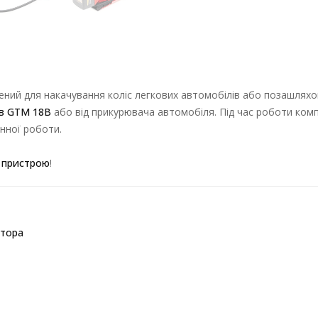
ений для накачування коліс легкових автомобілів або позашлях
в GTM 18В
або від прикурювача автомобіля. Під час роботи комп
нної роботи.
о пристрою
!
ятора