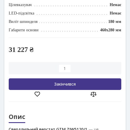
Цілевказувач
Немає
LED-підсвітка
Немає
Виліт шпинделя
180 мм
Габарити основи
460x280 мм
31 227 ₴
Закінчився
Опис
Свердлильний верстат GTM ZJW5120/1
— це