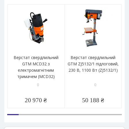
Верстат свердлильний
Верстат свердлильний
GTM MCD32 з
GTM ZJ5132/1 підлоговий,
GT
електромагнітним
230 В, 1100 Вт (ZJ5132/1)
23
тримачем (MCD32)
0
0
20 970 ₴
50 188 ₴