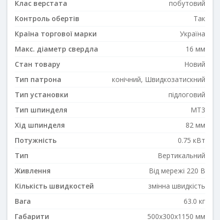
Клас верстата
побутовий
Контроль обертів
Так
Країна торгової марки
Україна
Макс. діаметр свердла
16 мм
Стан товару
Новий
Тип патрона
конічний, Швидкозатискний
Тип установки
підлоговий
Тип шпинделя
MT3
Хід шпинделя
82 мм
Потужність
0.75 кВт
Тип
Вертикальний
Живлення
Від мережі 220 В
Кількість швидкостей
змінна швидкість
Вага
63.0 кг
Габарити
500x300x1150 мм