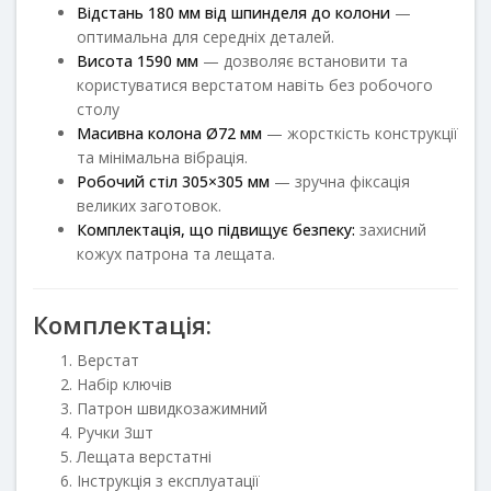
Відстань 180 мм від шпинделя до колони
—
оптимальна для середніх деталей.
Висота 1590 мм
— дозволяє встановити та
користуватися верстатом навіть без робочого
столу
Масивна колона Ø72 мм
— жорсткість конструкції
та мінімальна вібрація.
Робочий стіл 305×305 мм
— зручна фіксація
великих заготовок.
Комплектація, що підвищує безпеку:
захисний
кожух патрона та лещата.
Комплектація:
Верстат
Набір ключів
Патрон швидкозажимний
Ручки 3шт
Лещата верстатні
Інструкція з експлуатації