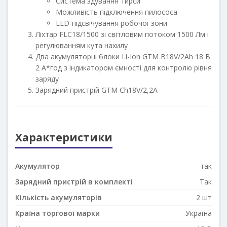
Система здування тирси
Можливість підключення пилососа
LED-підсвічування робочої зони
Ліхтар FLС18/1500 зі світловим потоком 1500 Лм і
регулюванням кута нахилу
Два акумуляторні блоки Li-Ion GTM B18V/2Аh 18 В
2 А*год з індикатором ємності для контролю рівня
заряду
Зарядний пристрій GTM Ch18V/2,2А
Характеристики
Акумулятор
так
Зарядний пристрій в комплекті
Так
Кількість акумуляторів
2 шт
Країна торгової марки
Україна