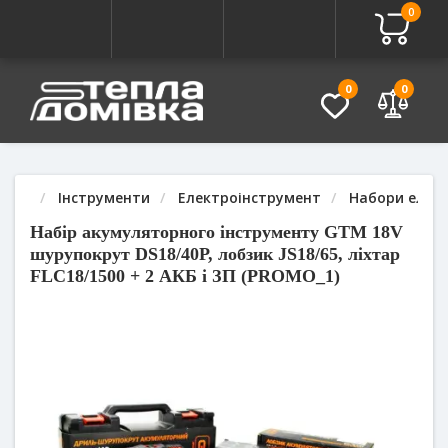
0
Про товар
Характеристики
Питання - Відповідь (
0
0
Інструменти
Електроінструмент
Набори елек
Набір акумуляторного інструменту GTM 18V
шурупокрут DS18/40P, лобзик JS18/65, ліхтар
FLС18/1500 + 2 АКБ і ЗП (PROMO_1)