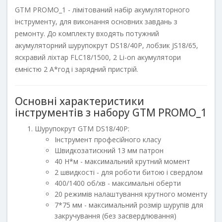
GTM PROMO_1 - лімітований набір акумуляторного
інструменту, для виконання основних завдань з
ремонту. До комплекту входять потужний
акумуляторний шурупокрут DS18/40P, лобзик JS18/65,
яскравий ліхтар FLС18/1500, 2 Li-on акумулятори
ємністю 2 А*год і зарядний пристрій.
Основні характеристики
інструментів з набору GTM PROMO_1
Шурупокрут GTM DS18/40P:
Інструмент професійного класу
Швидкозатискний 13 мм патрон
40 Н*м - максимальний крутний момент
2 швидкості - для роботи битою і свердлом
400/1400 об/хв - максимальні оберти
20 режимів налаштування крутного моменту
7*75 мм - максимальний розмір шурупів для
закручування (без засвердлювання)