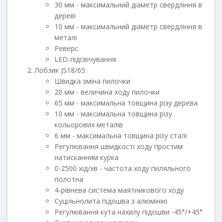
30 мм - максимальний діаметр свердління в
дереві
10 мм - максимальний діаметр свердління в
металі
Реверс
LED-підсвічування
Лобзик JS18/65:
Швидка зміна пилочки
20 мм - величина ходу пилочки
65 мм - максимальна товщина різу дерева
10 мм - максимальна товщина різу
кольорових металів
6 мм - максимальна товщина різу сталі
Регулювання швидкості ходу простим
натисканням курка
0-2500 хід/хв - частота ходу пиляльного
полотна
4-рівнева система маятникового ходу
Суцільнолита підошва з алюмінію
Регулювання кута нахилу підошви -45°/+45°