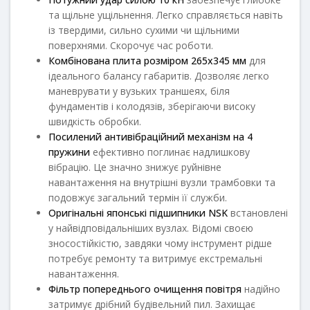
та щільне ущільнення. Легко справляється навіть
із твердими, сильно сухими чи щільними
поверхнями. Скорочує час роботи.
Комбінована плита розміром
265x345
мм
для
ідеального балансу габаритів. Дозволяє легко
маневрувати у вузьких траншеях, біля
фундаментів і колодязів, зберігаючи високу
швидкість обробки.
Посилений антивібраційний механізм на 4
пружини
ефективно поглинає надлишкову
вібрацію. Це значно знижує руйнівне
навантаження на внутрішні вузли трамбовки та
подовжує загальний термін її служби.
Оригінальні японські підшипники NSK
встановлені
у найвідповідальніших вузлах. Відомі своєю
зносостійкістю, завдяки чому інструмент рідше
потребує ремонту та витримує екстремальні
навантаження.
Фільтр попереднього очищення повітря
надійно
затримує дрібний будівельний пил. Захищає