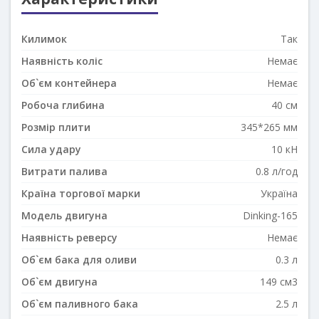
Килимок
Так
Наявність коліс
Немає
Об`єм контейнера
Немає
Робоча глибина
40 см
Розмір плити
345*265 мм
Сила удару
10 кН
Витрати палива
0.8 л/год
Країна торгової марки
Україна
Модель двигуна
Dinking-165
Наявність реверсу
Немає
Об`єм бака для оливи
0.3 л
Об`єм двигуна
149 см3
Об`єм паливного бака
2.5 л