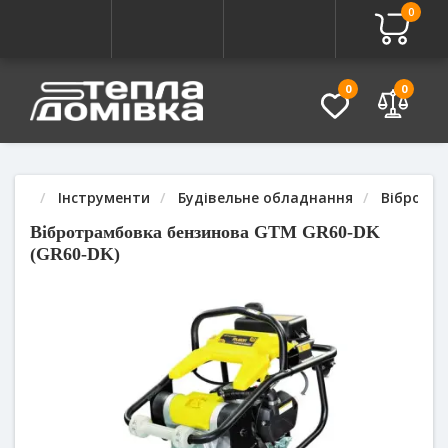
0
Про товар
Характеристики
Питання - Відповідь (
0
0
Інструменти
Будівельне обладнання
Вібротр
Вібротрамбовка бензинова GTM GR60-DK
(GR60-DK)