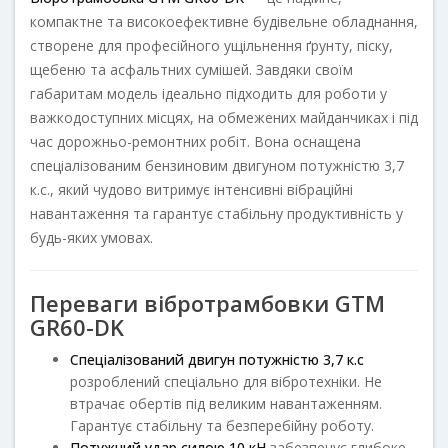
компактне та високоефективне будівельне обладнання,
створене для професійного ущільнення ґрунту, піску,
щебеню та асфальтних сумішей. Завдяки своїм
габаритам модель ідеально підходить для роботи у
важкодоступних місцях, на обмежених майданчиках і під
час дорожньо-ремонтних робіт. Вона оснащена
спеціалізованим бензиновим двигуном потужністю 3,7
к.с., який чудово витримує інтенсивні вібраційні
навантаження та гарантує стабільну продуктивність у
будь-яких умовах.
Переваги вібротрамбовки GTM
GR60-DK
Спеціалізований двигун потужністю 3,7 к.с
розроблений спеціально для вібротехніки. Не
втрачає обертів під великим навантаженням.
Гарантує стабільну та безперебійну роботу.
Потужний удар силою 10 кН
забезпечує глибоке