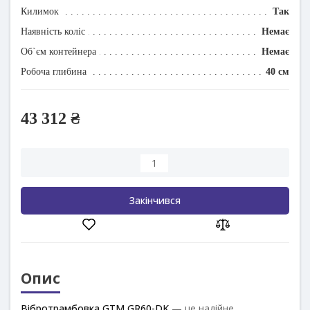
Килимок
Так
Наявність коліс
Немає
Об`єм контейнера
Немає
Робоча глибина
40 см
43 312 ₴
Закінчився
Опис
Вібротрамбовка GTM GR60-DK
— це надійне,