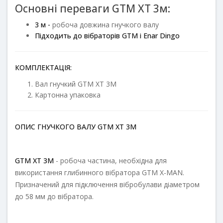
Основні переваги GTM XT 3м:
3 м -
робоча довжина гнучкого валу
Підходить до вібраторів GTM і Enar Dingo
КОМПЛЕКТАЦІЯ:
Вал гнучкий GTM XT 3M
Картонна упаковка
ОПИС ГНУЧКОГО ВАЛУ GTM XT 3M
GTM XT 3M
- робоча частина, необхідна для
використання глибинного вібратора GTM X-MAN.
Призначений для підключення вібробулави діаметром
до 58 мм до вібратора.