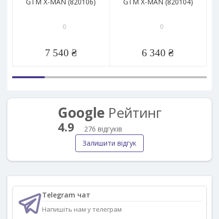
GTM X-MAN (820106)
GTM X-MAN (820104)
0
0
7 540 ₴
6 340 ₴
Google
Рейтинг
4.9
276 відгуків
Залишити відгук
Telegram чат
Напишіть нам у телеграм