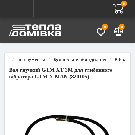
0
Про товар
Характеристики
Питання - Відповідь (
0
0
Інструменти
Будівельне обладнання
Вібратор
Вал гнучкий GTM XT 3M для глибинного
вібратора GTM X-MAN (820105)